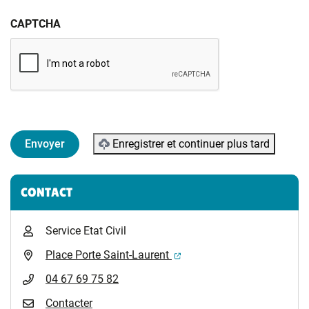
CAPTCHA
Enregistrer et continuer plus tard
Informations complémentaires
CONTACT
Service Etat Civil
(ouverture dans un nouvel 
Place Porte Saint-Laurent
04 67 69 75 82
Contacter