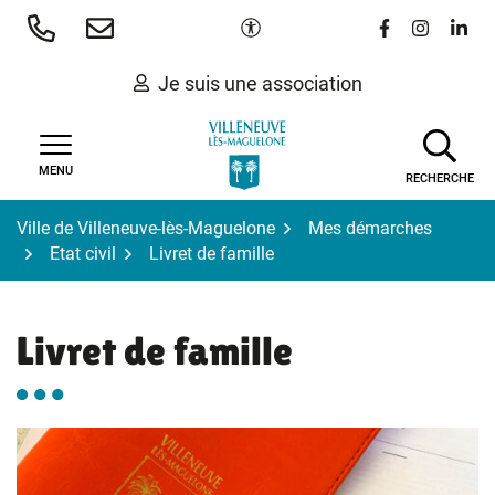
Gestion des traceurs
Aller
Paramètres d'accessibilité
Lien vers le 
Lien vers
Lien 
au
contenu
Je suis une association
MENU
RECHERCHE
Ville de Villeneuve-lès-Maguelone
Mes démarches
Etat civil
Livret de famille
Livret de famille