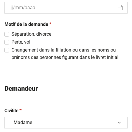
JJ
(obligatoire)
slash
Motif de la demande
*
MM
Séparation, divorce
slash
Perte, vol
AAAA
Changement dans la filiation ou dans les noms ou
prénoms des personnes figurant dans le livret initial.
Demandeur
(obligatoire)
Civilité
*