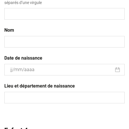
séparés d’une virgule
Nom
Date de naissance
JJ
slash
Lieu et département de naissance
MM
slash
AAAA