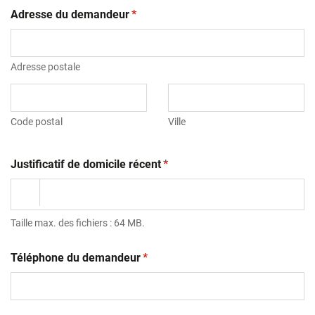
(obligatoire)
Adresse du demandeur
*
Adresse postale
Code postal
Ville
(obligatoire)
Justificatif de domicile récent
*
Taille max. des fichiers : 64 MB.
(obligatoire)
Téléphone du demandeur
*