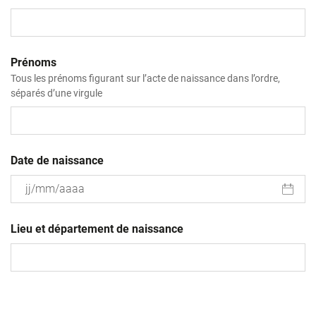
Prénoms
Tous les prénoms figurant sur l’acte de naissance dans l’ordre,
séparés d’une virgule
Date de naissance
JJ
slash
Lieu et département de naissance
MM
slash
AAAA