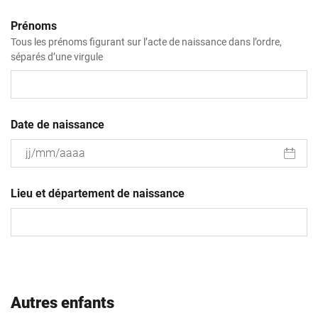
Prénoms
Tous les prénoms figurant sur l’acte de naissance dans l’ordre,
séparés d’une virgule
Date de naissance
JJ
slash
Lieu et département de naissance
MM
slash
AAAA
Autres enfants