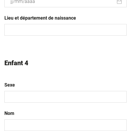
JJ
slash
Lieu et département de naissance
MM
slash
AAAA
Enfant 4
Sexe
Nom