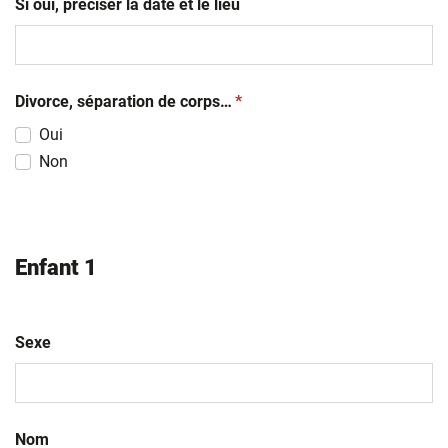
Si oui, préciser la date et le lieu
(obligatoire)
Divorce, séparation de corps…
*
Oui
Non
Enfant 1
Sexe
Nom