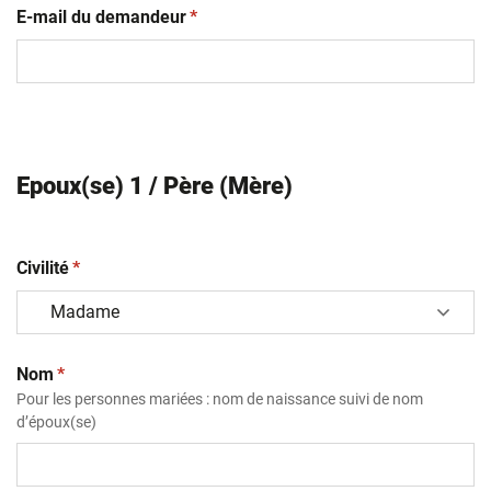
(obligatoire)
E-mail du demandeur
*
Epoux(se) 1 / Père (Mère)
(obligatoire)
Civilité
*
(obligatoire)
Nom
*
Pour les personnes mariées : nom de naissance suivi de nom
d’époux(se)