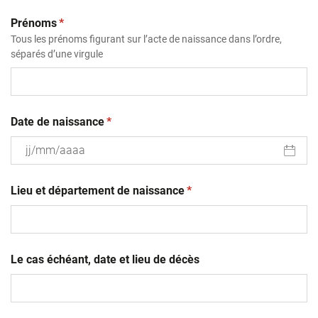
(obligatoire)
Prénoms
*
Tous les prénoms figurant sur l’acte de naissance dans l’ordre,
séparés d’une virgule
(obligatoire)
Date de naissance
*
JJ
(obligatoire)
slash
Lieu et département de naissance
*
MM
slash
AAAA
Le cas échéant, date et lieu de décès