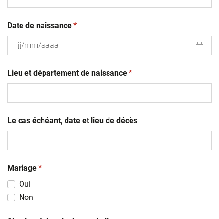
(obligatoire)
Date de naissance
*
JJ
(obligatoire)
slash
Lieu et département de naissance
*
MM
slash
AAAA
Le cas échéant, date et lieu de décès
(obligatoire)
Mariage
*
Oui
Non