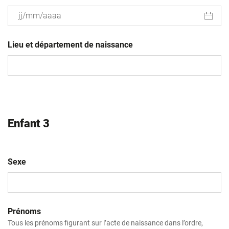
JJ
slash
Lieu et département de naissance
MM
slash
AAAA
Enfant 3
Sexe
Prénoms
Tous les prénoms figurant sur l’acte de naissance dans l’ordre,