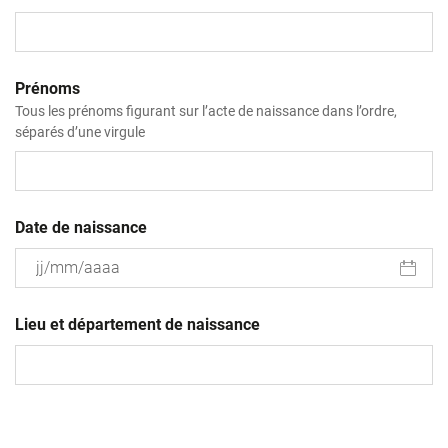
Prénoms
Tous les prénoms figurant sur l’acte de naissance dans l’ordre,
séparés d’une virgule
Date de naissance
JJ
slash
Lieu et département de naissance
MM
slash
AAAA