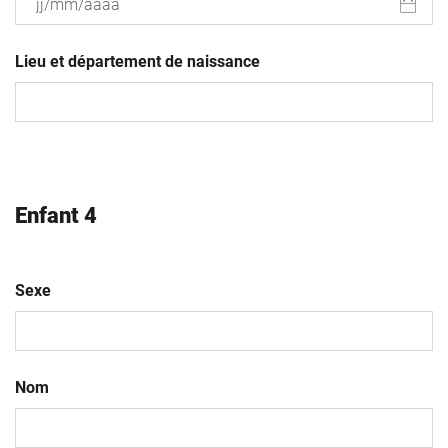
JJ
slash
Lieu et département de naissance
MM
slash
AAAA
Enfant 4
Sexe
Nom