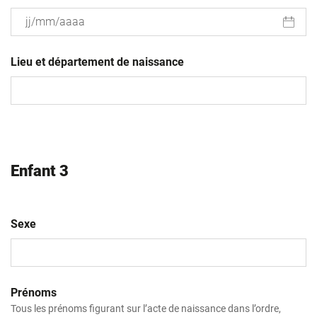
JJ
slash
Lieu et département de naissance
MM
slash
AAAA
Enfant 3
Sexe
Prénoms
Tous les prénoms figurant sur l’acte de naissance dans l’ordre,