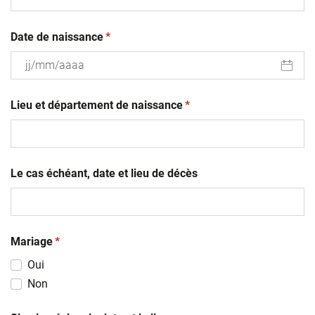
(obligatoire)
Date de naissance
*
JJ
(obligatoire)
slash
Lieu et département de naissance
*
MM
slash
AAAA
Le cas échéant, date et lieu de décès
(obligatoire)
Mariage
*
Oui
Non