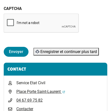
CAPTCHA
Enregistrer et continuer plus tard
Informations complémentaires
CONTACT
Service Etat Civil
(ouverture dans un nouvel 
Place Porte Saint-Laurent
04 67 69 75 82
Contacter