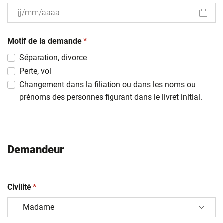
JJ
(obligatoire)
slash
Motif de la demande
*
MM
Séparation, divorce
slash
Perte, vol
AAAA
Changement dans la filiation ou dans les noms ou
prénoms des personnes figurant dans le livret initial.
Demandeur
(obligatoire)
Civilité
*