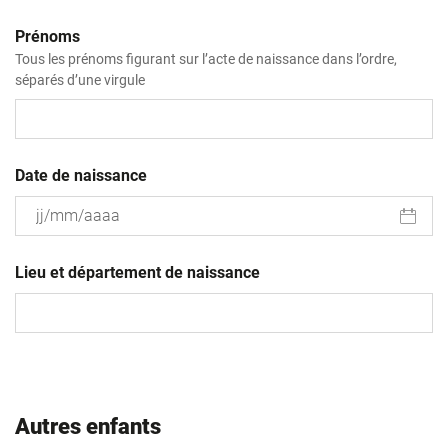
Prénoms
Tous les prénoms figurant sur l’acte de naissance dans l’ordre,
séparés d’une virgule
Date de naissance
JJ
slash
Lieu et département de naissance
MM
slash
AAAA
Autres enfants