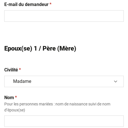
(obligatoire)
E-mail du demandeur
*
Epoux(se) 1 / Père (Mère)
(obligatoire)
Civilité
*
(obligatoire)
Nom
*
Pour les personnes mariées : nom de naissance suivi de nom
d’époux(se)