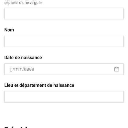
séparés d’une virgule
Nom
Date de naissance
JJ
slash
Lieu et département de naissance
MM
slash
AAAA