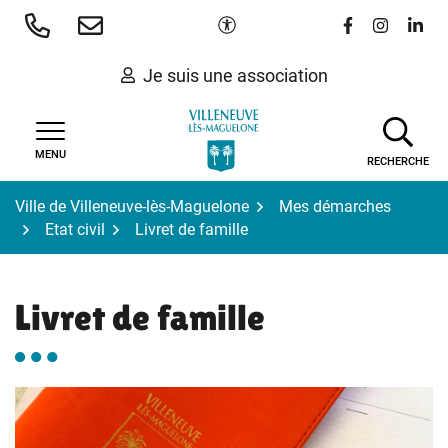
Gestion des traceurs
Aller
Paramètres d'accessibilité
Lien vers le 
Lien vers
Lien 
au
contenu
Je suis une association
MENU
RECHERCHE
Ville de Villeneuve-lès-Maguelone
Mes démarches
Etat civil
Livret de famille
Livret de famille