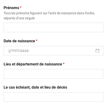
(obligatoire)
Prénoms
*
Tous les prénoms figurant sur l’acte de naissance dans l’ordre,
séparés d’une virgule
(obligatoire)
Date de naissance
*
JJ
(obligatoire)
slash
Lieu et département de naissance
*
MM
slash
AAAA
Le cas échéant, date et lieu de décès