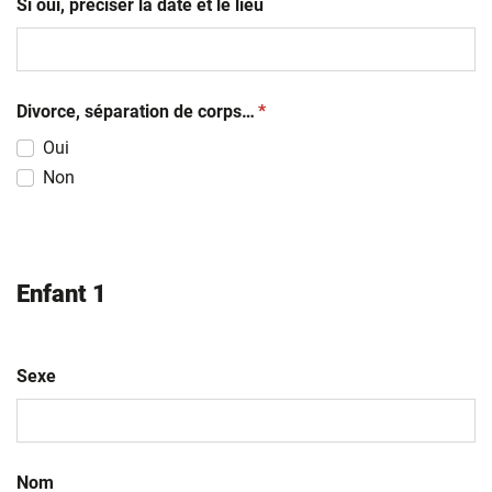
Si oui, préciser la date et le lieu
(obligatoire)
Divorce, séparation de corps…
*
Oui
Non
Enfant 1
Sexe
Nom