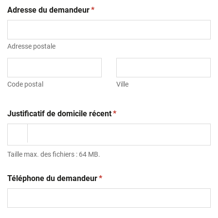
(obligatoire)
Adresse du demandeur
*
Adresse postale
Code postal
Ville
(obligatoire)
Justificatif de domicile récent
*
Taille max. des fichiers : 64 MB.
(obligatoire)
Téléphone du demandeur
*