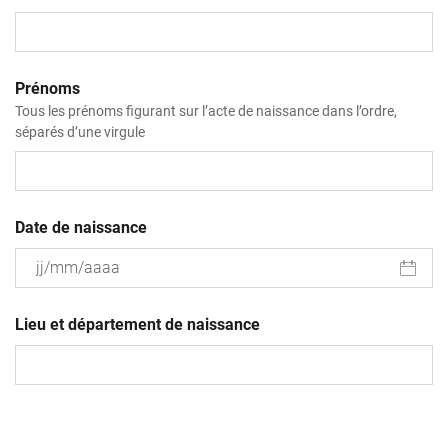
Prénoms
Tous les prénoms figurant sur l’acte de naissance dans l’ordre,
séparés d’une virgule
Date de naissance
JJ
slash
Lieu et département de naissance
MM
slash
AAAA