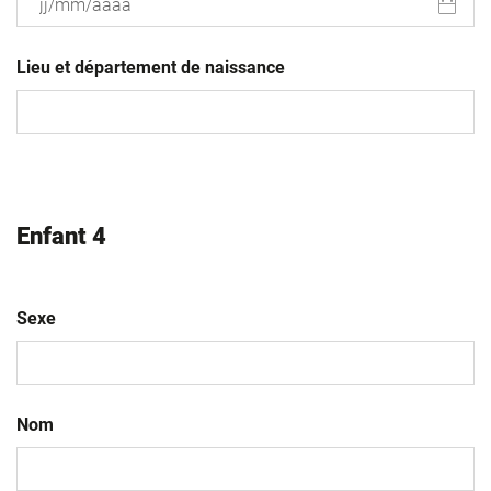
JJ
slash
Lieu et département de naissance
MM
slash
AAAA
Enfant 4
Sexe
Nom