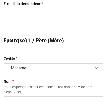
(obligatoire)
E-mail du demandeur
*
Epoux(se) 1 / Père (Mère)
(obligatoire)
Civilité
*
(obligatoire)
Nom
*
Pour les personnes mariées : nom de naissance suivi de nom
d’époux(se)