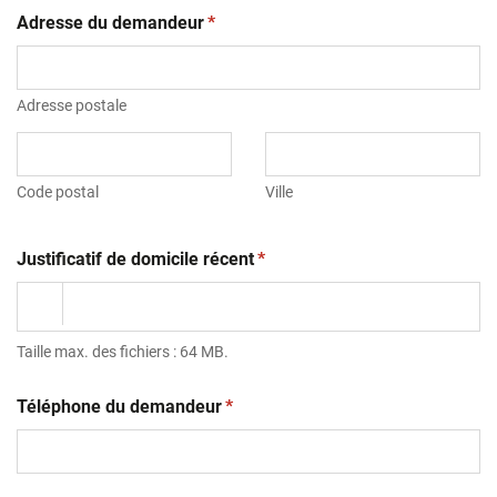
(obligatoire)
Adresse du demandeur
*
Adresse postale
Code postal
Ville
(obligatoire)
Justificatif de domicile récent
*
Taille max. des fichiers : 64 MB.
(obligatoire)
Téléphone du demandeur
*