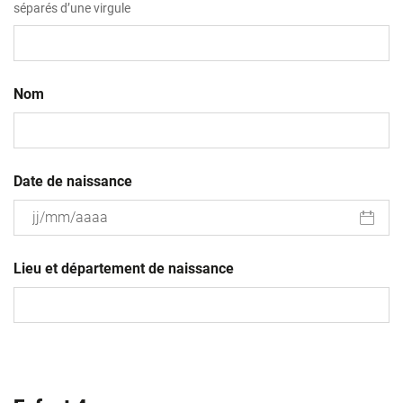
séparés d’une virgule
Nom
Date de naissance
JJ
slash
Lieu et département de naissance
MM
slash
AAAA