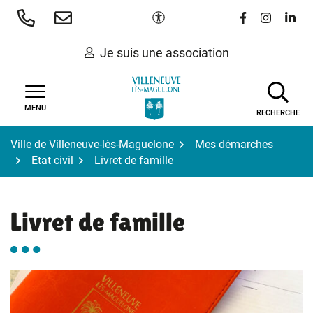
Gestion des traceurs
Aller
Paramètres d'accessibilité
Lien vers le 
Lien vers
Lien 
au
contenu
Je suis une association
MENU
RECHERCHE
Ville de Villeneuve-lès-Maguelone
Mes démarches
Etat civil
Livret de famille
Livret de famille