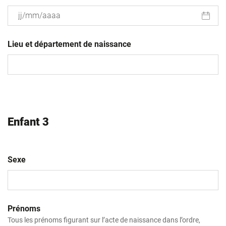
JJ
slash
Lieu et département de naissance
MM
slash
AAAA
Enfant 3
Sexe
Prénoms
Tous les prénoms figurant sur l’acte de naissance dans l’ordre,