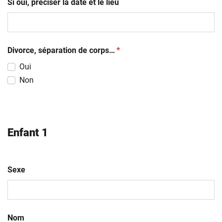
Si oui, préciser la date et le lieu
(obligatoire)
Divorce, séparation de corps…
*
Oui
Non
Enfant 1
Sexe
Nom