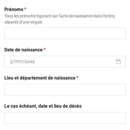
(obligatoire)
Prénoms
*
Tous les prénoms figurant sur l’acte de naissance dans l’ordre,
séparés d’une virgule
(obligatoire)
Date de naissance
*
JJ
(obligatoire)
slash
Lieu et département de naissance
*
MM
slash
AAAA
Le cas échéant, date et lieu de décès