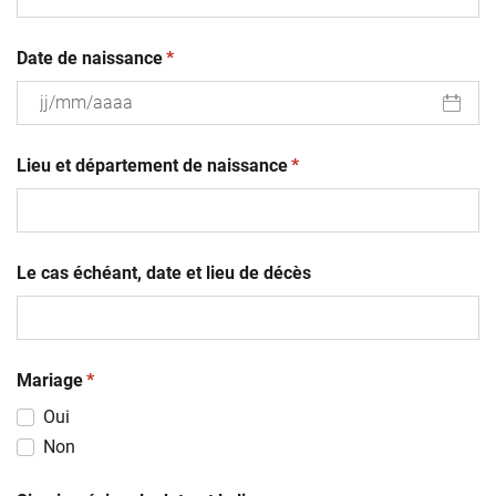
(obligatoire)
Date de naissance
*
JJ
(obligatoire)
slash
Lieu et département de naissance
*
MM
slash
AAAA
Le cas échéant, date et lieu de décès
(obligatoire)
Mariage
*
Oui
Non