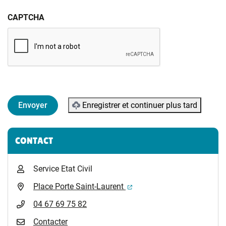
CAPTCHA
Enregistrer et continuer plus tard
Informations complémentaires
CONTACT
Service Etat Civil
(ouverture dans un nouvel 
Place Porte Saint-Laurent
04 67 69 75 82
Contacter