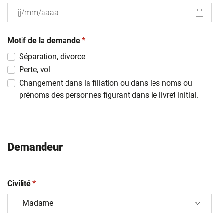
JJ
(obligatoire)
slash
Motif de la demande
*
MM
Séparation, divorce
slash
Perte, vol
AAAA
Changement dans la filiation ou dans les noms ou
prénoms des personnes figurant dans le livret initial.
Demandeur
(obligatoire)
Civilité
*