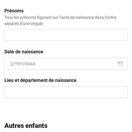
Prénoms
Tous les prénoms figurant sur l’acte de naissance dans l’ordre,
séparés d’une virgule
Date de naissance
JJ
slash
Lieu et département de naissance
MM
slash
AAAA
Autres enfants