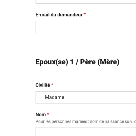
(obligatoire)
E-mail du demandeur
*
Epoux(se) 1 / Père (Mère)
(obligatoire)
Civilité
*
(obligatoire)
Nom
*
Pour les personnes mariées : nom de naissance suivi