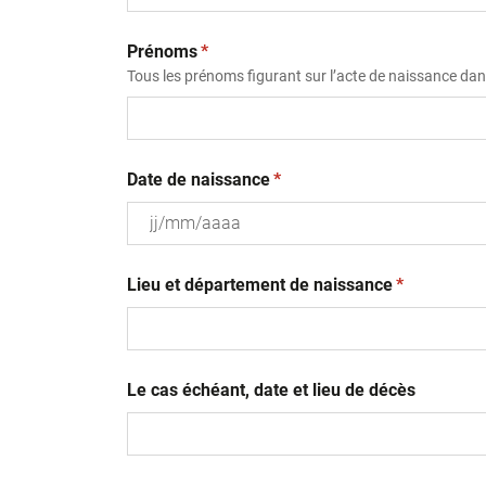
(obligatoire)
Prénoms
*
Tous les prénoms figurant sur l’acte de naissance dans
(obligatoire)
Date de naissance
*
JJ
(obligatoire
slash
Lieu et département de naissance
*
MM
slash
AAAA
Le cas échéant, date et lieu de décès