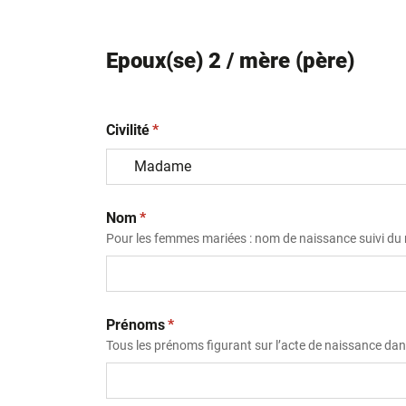
Epoux(se) 2 / mère (père)
(obligatoire)
Civilité
*
(obligatoire)
Nom
*
Pour les femmes mariées : nom de naissance suivi d
(obligatoire)
Prénoms
*
Tous les prénoms figurant sur l’acte de naissance dans