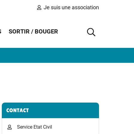
Je suis une association
S
SORTIR / BOUGER
AFFICHER 
Informations complémentaires
CONTACT
Service Etat Civil