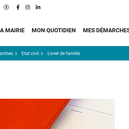
Lien vers le compte Facebook
Lien vers le compte Instagram
Lien vers le compte Linkedin
Paramètres d'accessibilité
A MAIRIE
MON QUOTIDIEN
MES DÉMARCHE
arches
Etat civil
Livret de famille