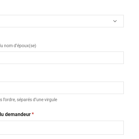
 du nom d’époux(se)
 l’ordre, séparés d’une virgule
(obligatoire)
t du demandeur
*