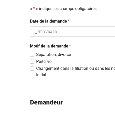
«
*
» indique les champs obligatoires
(obligatoire)
Date de la demande
*
JJ
(obligatoire)
slash
Motif de la demande
*
MM
Séparation, divorce
slash
Perte, vol
AAAA
Changement dans la filiation ou dans les n
initial.
Demandeur