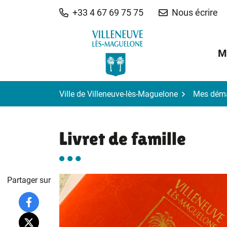
Gestion des traceurs
Aller
+33 4 67 69 75 75
Nous écrire
au
contenu
M
Ville de Villeneuve-lès-Maguelone
Mes dém
Livret de famille
Partager sur