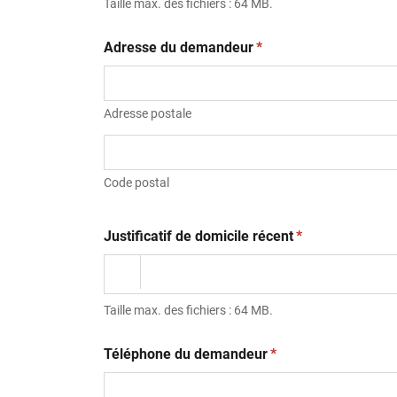
Taille max. des fichiers : 64 MB.
(obligatoire)
Adresse du demandeur
*
Adresse postale
Code postal
(obligatoire)
Justificatif de domicile récent
*
Taille max. des fichiers : 64 MB.
(obligatoire)
Téléphone du demandeur
*