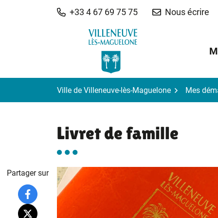
Gestion des traceurs
Aller
+33 4 67 69 75 75
Nous écrire
au
contenu
M
Ville de Villeneuve-lès-Maguelone
Mes dém
Livret de famille
Partager sur