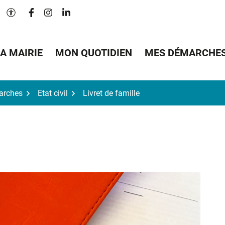
Lien vers le compte Facebook
Lien vers le compte Instagram
Lien vers le compte Linkedin
Paramètres d'accessibilité
A MAIRIE
MON QUOTIDIEN
MES DÉMARCHE
arches
Etat civil
Livret de famille