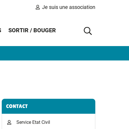
Je suis une association
S
SORTIR / BOUGER
AFFICHER 
Informations complémentaires
CONTACT
Service Etat Civil