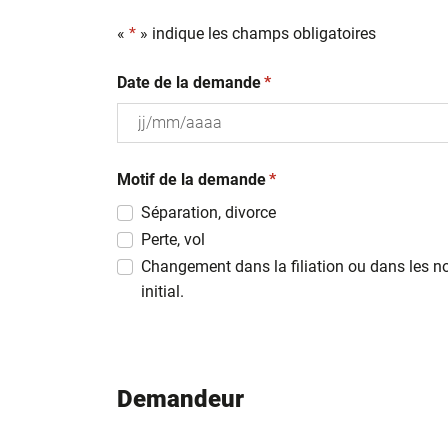
«
*
» indique les champs obligatoires
(obligatoire)
Date de la demande
*
JJ
(obligatoire)
slash
Motif de la demande
*
MM
Séparation, divorce
slash
Perte, vol
AAAA
Changement dans la filiation ou dans les n
initial.
Demandeur