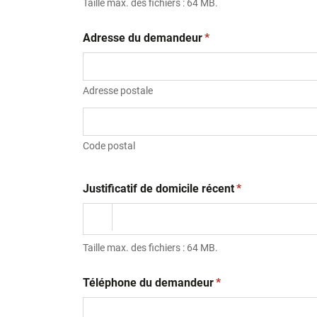
Taille max. des fichiers : 64 MB.
(obligatoire)
Adresse du demandeur
*
Adresse postale
Code postal
(obligatoire)
Justificatif de domicile récent
*
Taille max. des fichiers : 64 MB.
(obligatoire)
Téléphone du demandeur
*