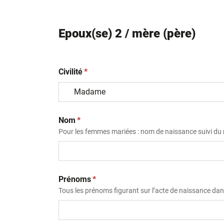
Epoux(se) 2 / mère (père)
(obligatoire)
Civilité
*
(obligatoire)
Nom
*
Pour les femmes mariées : nom de naissance suivi d
(obligatoire)
Prénoms
*
Tous les prénoms figurant sur l’acte de naissance dans