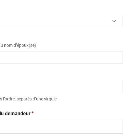
 du nom d’époux(se)
 l’ordre, séparés d’une virgule
(obligatoire)
t du demandeur
*