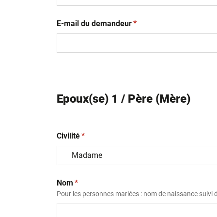
(obligatoire)
E-mail du demandeur
*
Epoux(se) 1 / Père (Mère)
(obligatoire)
Civilité
*
(obligatoire)
Nom
*
Pour les personnes mariées : nom de naissance suivi