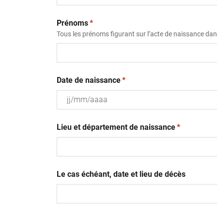
(obligatoire)
Prénoms
*
Tous les prénoms figurant sur l’acte de naissance dans
(obligatoire)
Date de naissance
*
JJ
(obligatoire
slash
Lieu et département de naissance
*
MM
slash
AAAA
Le cas échéant, date et lieu de décès