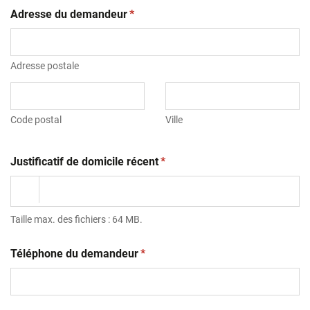
(obligatoire)
Adresse du demandeur
*
Adresse postale
Code postal
Ville
(obligatoire)
Justificatif de domicile récent
*
Taille max. des fichiers : 64 MB.
(obligatoire)
Téléphone du demandeur
*