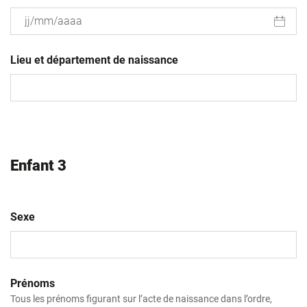
JJ
slash
Lieu et département de naissance
MM
slash
AAAA
Enfant 3
Sexe
Prénoms
Tous les prénoms figurant sur l’acte de naissance dans l’ordre,