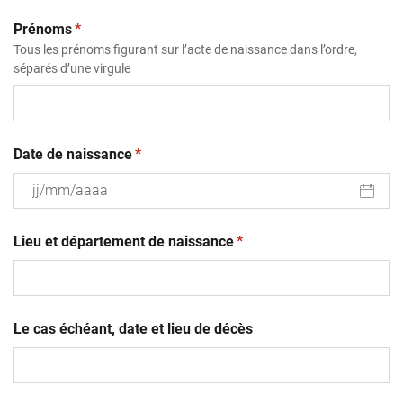
(obligatoire)
Prénoms
*
Tous les prénoms figurant sur l’acte de naissance dans l’ordre,
séparés d’une virgule
(obligatoire)
Date de naissance
*
JJ
(obligatoire)
slash
Lieu et département de naissance
*
MM
slash
AAAA
Le cas échéant, date et lieu de décès