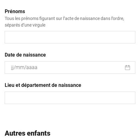
Prénoms
Tous les prénoms figurant sur l’acte de naissance dans l’ordre,
séparés d’une virgule
Date de naissance
JJ
slash
Lieu et département de naissance
MM
slash
AAAA
Autres enfants