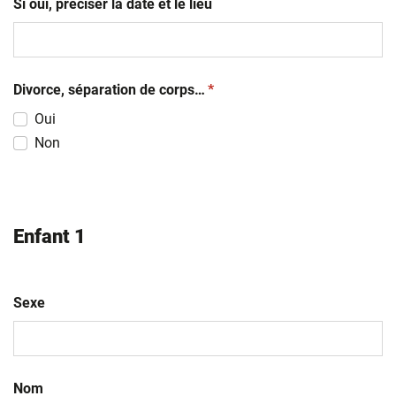
Si oui, préciser la date et le lieu
(obligatoire)
Divorce, séparation de corps…
*
Oui
Non
Enfant 1
Sexe
Nom