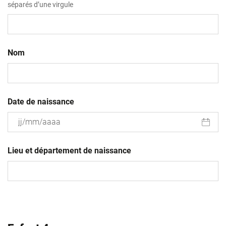
séparés d’une virgule
Nom
Date de naissance
JJ
slash
Lieu et département de naissance
MM
slash
AAAA