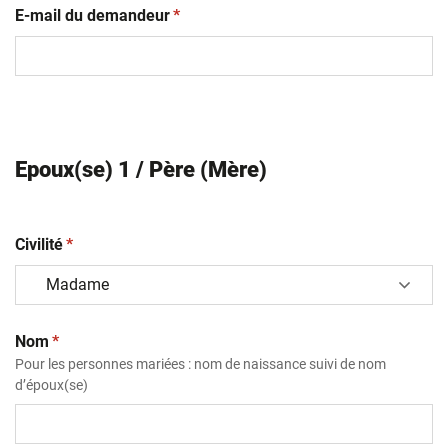
(obligatoire)
E-mail du demandeur
*
Epoux(se) 1 / Père (Mère)
(obligatoire)
Civilité
*
(obligatoire)
Nom
*
Pour les personnes mariées : nom de naissance suivi de nom
d’époux(se)