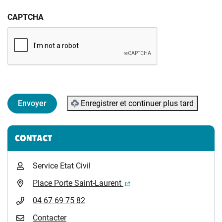
CAPTCHA
Enregistrer et continuer plus tard
Informations complémentaires
CONTACT
Service Etat Civil
(ouverture dans un nouvel 
Place Porte Saint-Laurent
04 67 69 75 82
Contacter