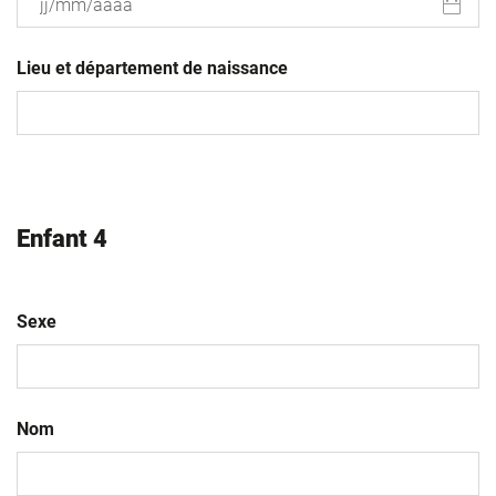
JJ
slash
Lieu et département de naissance
MM
slash
AAAA
Enfant 4
Sexe
Nom