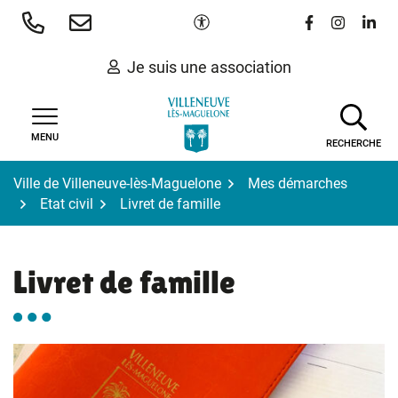
Gestion des traceurs
Aller
Paramètres d'accessibilité
Lien vers le 
Lien vers
Lien 
au
contenu
Je suis une association
MENU
RECHERCHE
Ville de Villeneuve-lès-Maguelone
Mes démarches
Etat civil
Livret de famille
Livret de famille