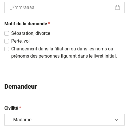
JJ
(obligatoire)
slash
Motif de la demande
*
MM
Séparation, divorce
slash
Perte, vol
AAAA
Changement dans la filiation ou dans les noms ou
prénoms des personnes figurant dans le livret initial.
Demandeur
(obligatoire)
Civilité
*