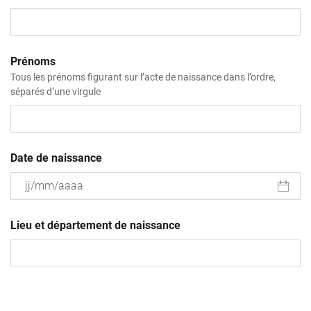
Prénoms
Tous les prénoms figurant sur l’acte de naissance dans l’ordre,
séparés d’une virgule
Date de naissance
JJ
slash
Lieu et département de naissance
MM
slash
AAAA