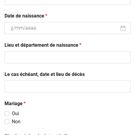
(obligatoire)
Date de naissance
*
JJ
(obligatoire)
slash
Lieu et département de naissance
*
MM
slash
AAAA
Le cas échéant, date et lieu de décès
(obligatoire)
Mariage
*
Oui
Non