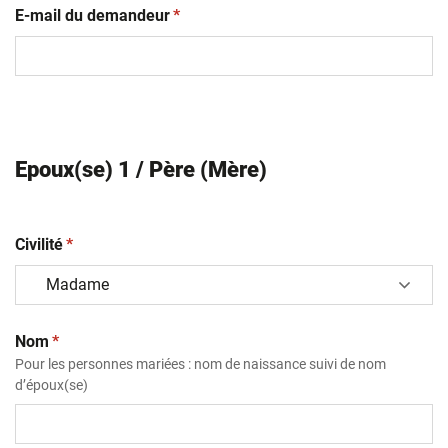
(obligatoire)
E-mail du demandeur
*
Epoux(se) 1 / Père (Mère)
(obligatoire)
Civilité
*
(obligatoire)
Nom
*
Pour les personnes mariées : nom de naissance suivi de nom
d’époux(se)