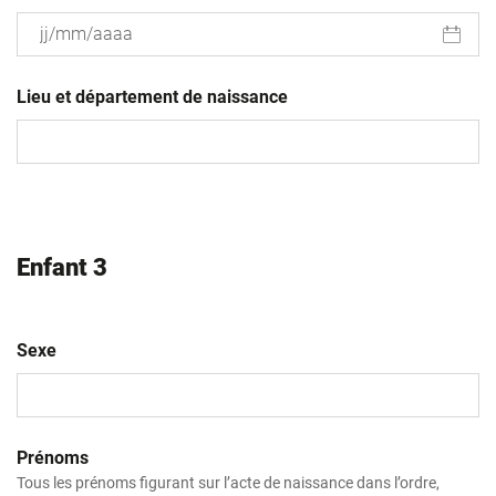
JJ
slash
Lieu et département de naissance
MM
slash
AAAA
Enfant 3
Sexe
Prénoms
Tous les prénoms figurant sur l’acte de naissance dans l’ordre,