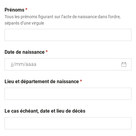
(obligatoire)
Prénoms
*
Tous les prénoms figurant sur l’acte de naissance dans l’ordre,
séparés d’une virgule
(obligatoire)
Date de naissance
*
JJ
(obligatoire)
slash
Lieu et département de naissance
*
MM
slash
AAAA
Le cas échéant, date et lieu de décès