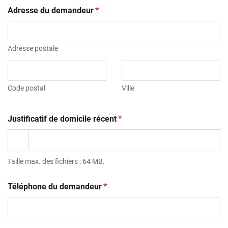
(obligatoire)
Adresse du demandeur
*
Adresse postale
Code postal
Ville
(obligatoire)
Justificatif de domicile récent
*
Taille max. des fichiers : 64 MB.
(obligatoire)
Téléphone du demandeur
*