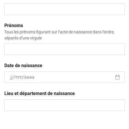
Prénoms
Tous les prénoms figurant sur l’acte de naissance dans l’ordre,
séparés d’une virgule
Date de naissance
JJ
slash
Lieu et département de naissance
MM
slash
AAAA