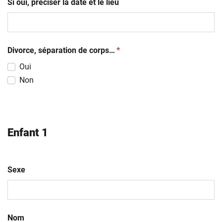
Si oui, préciser la date et le lieu
(obligatoire)
Divorce, séparation de corps…
*
Oui
Non
Enfant 1
Sexe
Nom