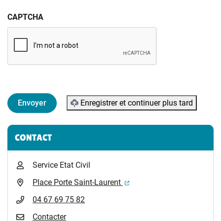
CAPTCHA
Enregistrer et continuer plus tard
Informations complémentaires
CONTACT
Service Etat Civil
(ouverture dans un nouvel 
Place Porte Saint-Laurent
04 67 69 75 82
Contacter