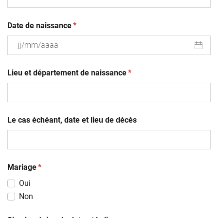
(obligatoire)
Date de naissance
*
JJ
(obligatoire)
slash
Lieu et département de naissance
*
MM
slash
AAAA
Le cas échéant, date et lieu de décès
(obligatoire)
Mariage
*
Oui
Non