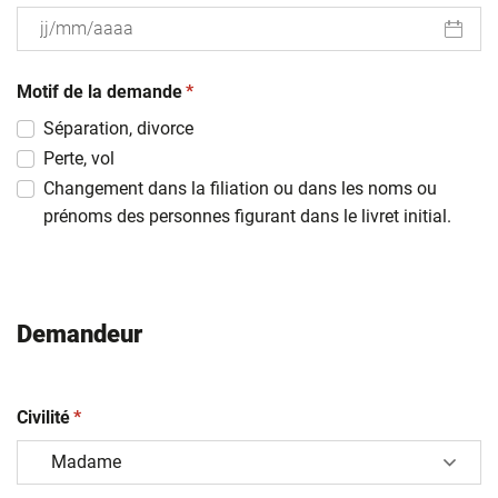
JJ
(obligatoire)
slash
Motif de la demande
*
MM
Séparation, divorce
slash
Perte, vol
AAAA
Changement dans la filiation ou dans les noms ou
prénoms des personnes figurant dans le livret initial.
Demandeur
(obligatoire)
Civilité
*