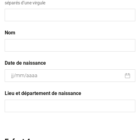
séparés d’une virgule
Nom
Date de naissance
JJ
slash
Lieu et département de naissance
MM
slash
AAAA