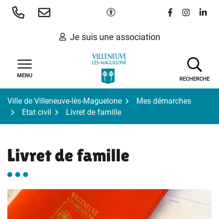
Gestion des traceurs
Aller
Paramètres d'accessibilité
Lien vers le 
Lien vers
Lien 
au
contenu
Je suis une association
MENU
RECHERCHE
Ville de Villeneuve-lès-Maguelone
Mes démarches
Etat civil
Livret de famille
Livret de famille