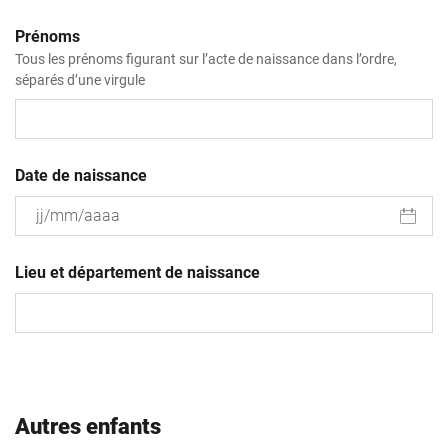
Prénoms
Tous les prénoms figurant sur l’acte de naissance dans l’ordre,
séparés d’une virgule
Date de naissance
JJ
slash
Lieu et département de naissance
MM
slash
AAAA
Autres enfants