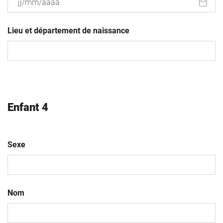
JJ
slash
Lieu et département de naissance
MM
slash
AAAA
Enfant 4
Sexe
Nom