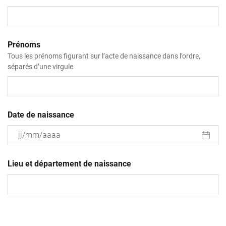
Prénoms
Tous les prénoms figurant sur l’acte de naissance dans l’ordre,
séparés d’une virgule
Date de naissance
JJ
slash
Lieu et département de naissance
MM
slash
AAAA