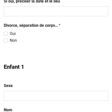
Si oui, préciser la date et le lieu
(obligatoire)
Divorce, séparation de corps…
*
Oui
Non
Enfant 1
Sexe
Nom