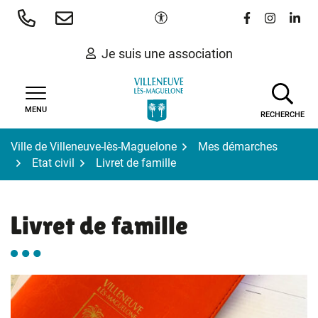
Gestion des traceurs
Aller
Paramètres d'accessibilité
Lien vers le 
Lien vers
Lien 
au
contenu
Je suis une association
MENU
RECHERCHE
Ville de Villeneuve-lès-Maguelone
Mes démarches
Etat civil
Livret de famille
Livret de famille