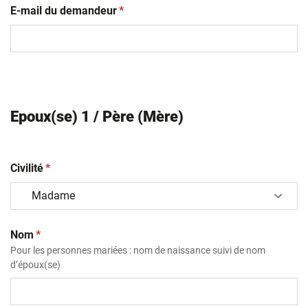
(obligatoire)
E-mail du demandeur
*
Epoux(se) 1 / Père (Mère)
(obligatoire)
Civilité
*
(obligatoire)
Nom
*
Pour les personnes mariées : nom de naissance suivi de nom
d’époux(se)