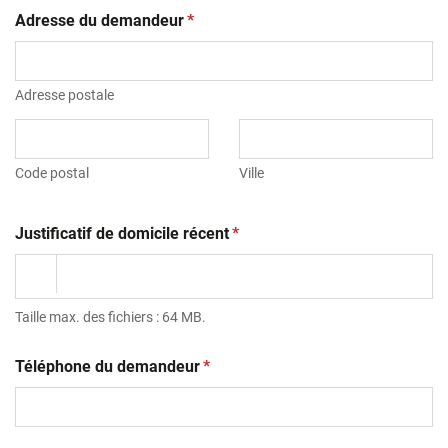
(obligatoire)
Adresse du demandeur
*
Adresse postale
Code postal
Ville
(obligatoire)
Justificatif de domicile récent
*
Taille max. des fichiers : 64 MB.
(obligatoire)
Téléphone du demandeur
*