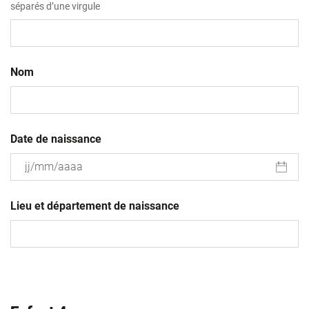
séparés d’une virgule
Nom
Date de naissance
JJ
slash
Lieu et département de naissance
MM
slash
AAAA