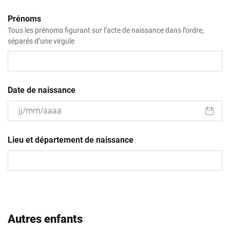
Prénoms
Tous les prénoms figurant sur l’acte de naissance dans l’ordre,
séparés d’une virgule
Date de naissance
JJ
slash
Lieu et département de naissance
MM
slash
AAAA
Autres enfants