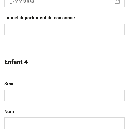
JJ
slash
Lieu et département de naissance
MM
slash
AAAA
Enfant 4
Sexe
Nom