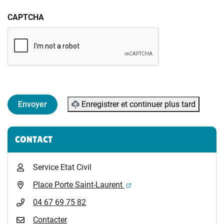
CAPTCHA
Enregistrer et continuer plus tard
Informations complémentaires
CONTACT
Service Etat Civil
(ouverture dans un nouvel 
Place Porte Saint-Laurent
04 67 69 75 82
Contacter