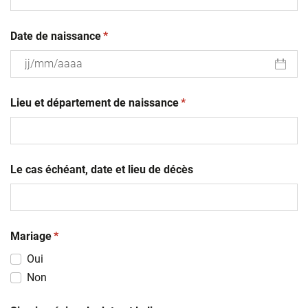
(obligatoire)
Date de naissance
*
JJ
(obligatoire)
slash
Lieu et département de naissance
*
MM
slash
AAAA
Le cas échéant, date et lieu de décès
(obligatoire)
Mariage
*
Oui
Non