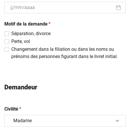
JJ
(obligatoire)
slash
Motif de la demande
*
MM
Séparation, divorce
slash
Perte, vol
AAAA
Changement dans la filiation ou dans les noms ou
prénoms des personnes figurant dans le livret initial.
Demandeur
(obligatoire)
Civilité
*