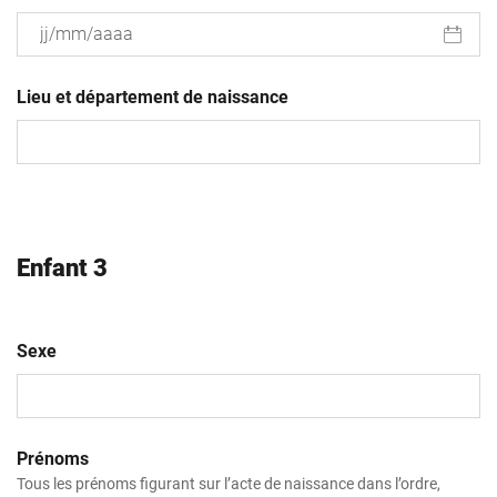
JJ
slash
Lieu et département de naissance
MM
slash
AAAA
Enfant 3
Sexe
Prénoms
Tous les prénoms figurant sur l’acte de naissance dans l’ordre,