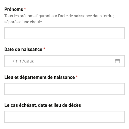
(obligatoire)
Prénoms
*
Tous les prénoms figurant sur l’acte de naissance dans l’ordre,
séparés d’une virgule
(obligatoire)
Date de naissance
*
JJ
(obligatoire)
slash
Lieu et département de naissance
*
MM
slash
AAAA
Le cas échéant, date et lieu de décès