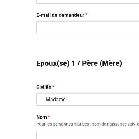
(obligatoire)
E-mail du demandeur
*
Epoux(se) 1 / Père (Mère)
(obligatoire)
Civilité
*
(obligatoire)
Nom
*
Pour les personnes mariées : nom de naissance suivi