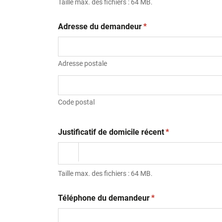
Taille max. des fichiers : 64 MB.
(obligatoire)
Adresse du demandeur
*
Adresse postale
Code postal
(obligatoire)
Justificatif de domicile récent
*
Taille max. des fichiers : 64 MB.
(obligatoire)
Téléphone du demandeur
*