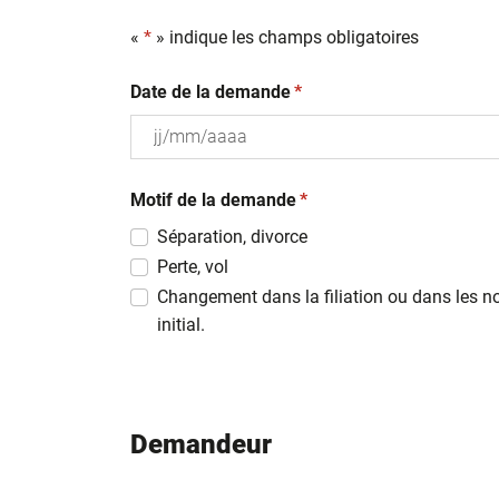
«
*
» indique les champs obligatoires
(obligatoire)
Date de la demande
*
JJ
(obligatoire)
slash
Motif de la demande
*
MM
Séparation, divorce
slash
Perte, vol
AAAA
Changement dans la filiation ou dans les n
initial.
Demandeur