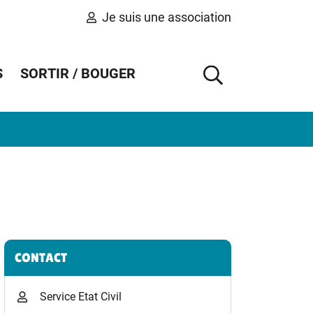
Je suis une association
S
SORTIR / BOUGER
AFFICHER 
Informations complémentaires
CONTACT
Service Etat Civil