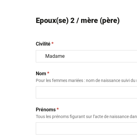
Epoux(se) 2 / mère (père)
(obligatoire)
Civilité
*
(obligatoire)
Nom
*
Pour les femmes mariées : nom de naissance suivi d
(obligatoire)
Prénoms
*
Tous les prénoms figurant sur l’acte de naissance dans