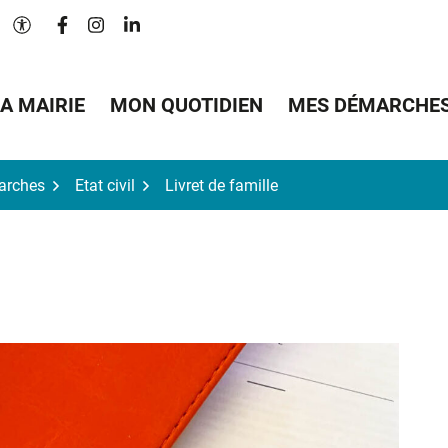
Lien vers le compte Facebook
Lien vers le compte Instagram
Lien vers le compte Linkedin
Paramètres d'accessibilité
A MAIRIE
MON QUOTIDIEN
MES DÉMARCHE
arches
Etat civil
Livret de famille