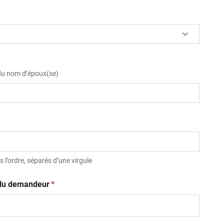
 du nom d’époux(se)
 l’ordre, séparés d’une virgule
(obligatoire)
t du demandeur
*