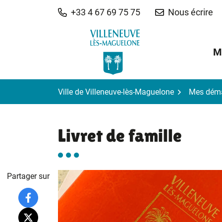
Gestion des traceurs
Aller
+33 4 67 69 75 75
Nous écrire
au
contenu
M
Ville de Villeneuve-lès-Maguelone
Mes dém
Livret de famille
Partager sur