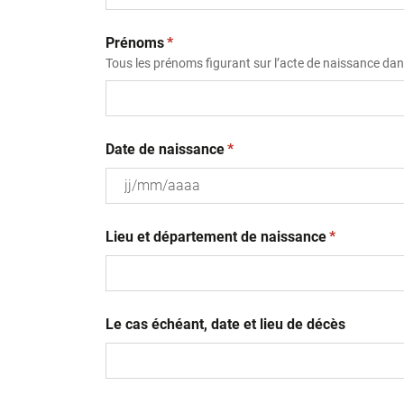
(obligatoire)
Prénoms
*
Tous les prénoms figurant sur l’acte de naissance dans
(obligatoire)
Date de naissance
*
JJ
(obligatoire
slash
Lieu et département de naissance
*
MM
slash
AAAA
Le cas échéant, date et lieu de décès