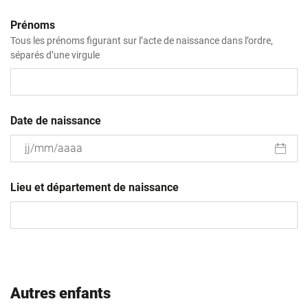
Prénoms
Tous les prénoms figurant sur l’acte de naissance dans l’ordre,
séparés d’une virgule
Date de naissance
JJ
slash
Lieu et département de naissance
MM
slash
AAAA
Autres enfants