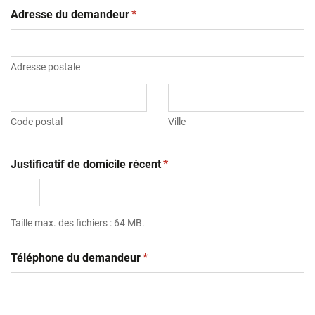
(obligatoire)
Adresse du demandeur
*
Adresse postale
Code postal
Ville
(obligatoire)
Justificatif de domicile récent
*
Taille max. des fichiers : 64 MB.
(obligatoire)
Téléphone du demandeur
*