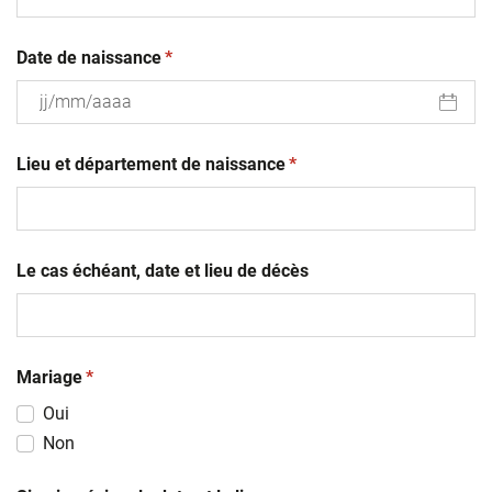
(obligatoire)
Date de naissance
*
JJ
(obligatoire)
slash
Lieu et département de naissance
*
MM
slash
AAAA
Le cas échéant, date et lieu de décès
(obligatoire)
Mariage
*
Oui
Non