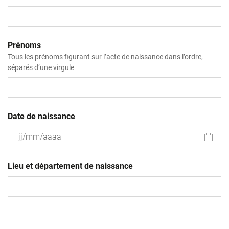
Prénoms
Tous les prénoms figurant sur l’acte de naissance dans l’ordre,
séparés d’une virgule
Date de naissance
JJ
slash
Lieu et département de naissance
MM
slash
AAAA