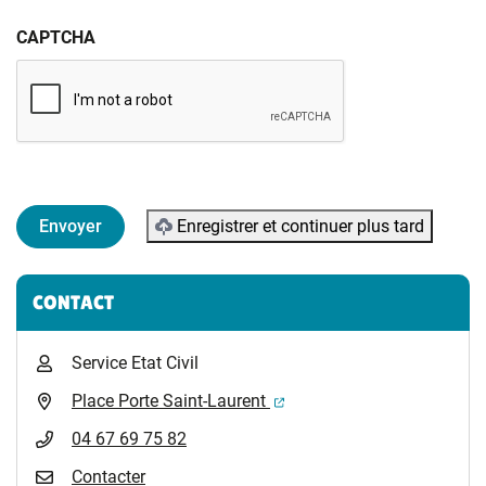
CAPTCHA
Enregistrer et continuer plus tard
Informations complémentaires
CONTACT
Service Etat Civil
(ouverture dans un nouvel 
Place Porte Saint-Laurent
04 67 69 75 82
Contacter