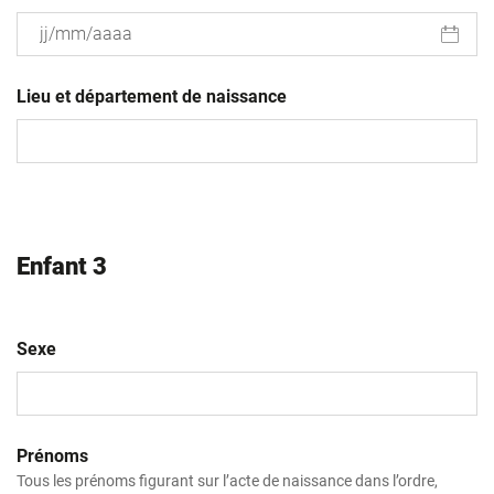
JJ
slash
Lieu et département de naissance
MM
slash
AAAA
Enfant 3
Sexe
Prénoms
Tous les prénoms figurant sur l’acte de naissance dans l’ordre,