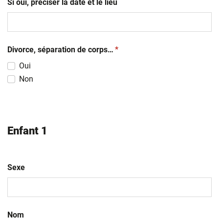
Si oui, préciser la date et le lieu
(obligatoire)
Divorce, séparation de corps…
*
Oui
Non
Enfant 1
Sexe
Nom