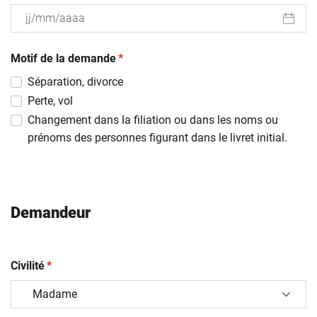
JJ
(obligatoire)
slash
Motif de la demande
*
MM
Séparation, divorce
slash
Perte, vol
AAAA
Changement dans la filiation ou dans les noms ou
prénoms des personnes figurant dans le livret initial.
Demandeur
(obligatoire)
Civilité
*