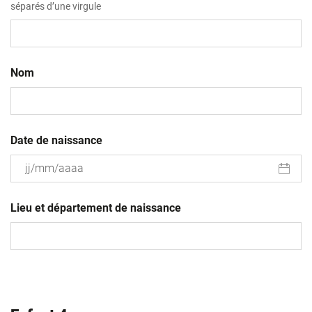
séparés d’une virgule
Nom
Date de naissance
JJ
slash
Lieu et département de naissance
MM
slash
AAAA