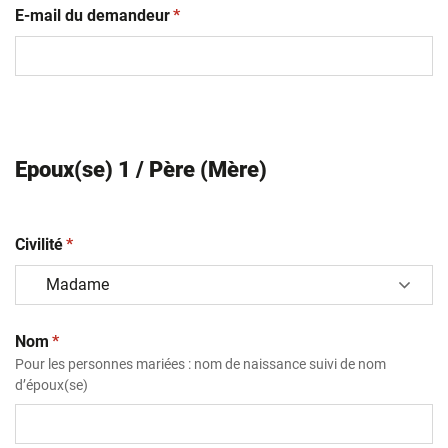
(obligatoire)
E-mail du demandeur
*
Epoux(se) 1 / Père (Mère)
(obligatoire)
Civilité
*
(obligatoire)
Nom
*
Pour les personnes mariées : nom de naissance suivi de nom
d’époux(se)