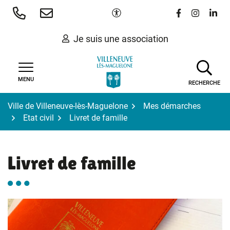
Gestion des traceurs
Aller
Paramètres d'accessibilité
Lien vers le 
Lien vers
Lien 
au
contenu
Je suis une association
MENU
RECHERCHE
Ville de Villeneuve-lès-Maguelone
Mes démarches
Etat civil
Livret de famille
Livret de famille