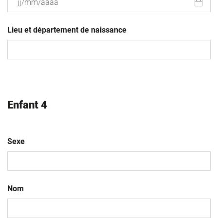
JJ
slash
Lieu et département de naissance
MM
slash
AAAA
Enfant 4
Sexe
Nom