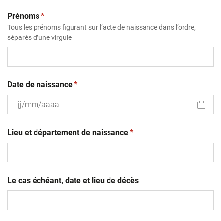
(obligatoire)
Prénoms
*
Tous les prénoms figurant sur l’acte de naissance dans l’ordre,
séparés d’une virgule
(obligatoire)
Date de naissance
*
JJ
(obligatoire)
slash
Lieu et département de naissance
*
MM
slash
AAAA
Le cas échéant, date et lieu de décès