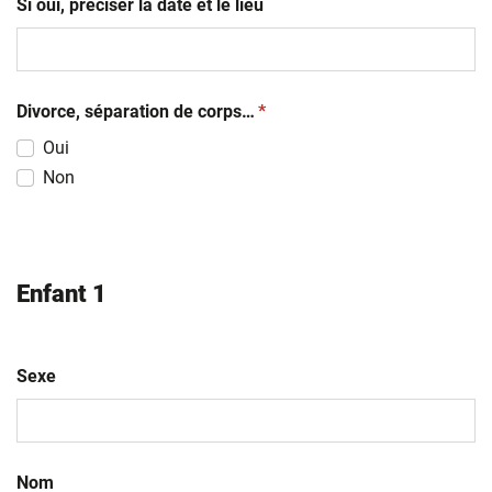
Si oui, préciser la date et le lieu
(obligatoire)
Divorce, séparation de corps…
*
Oui
Non
Enfant 1
Sexe
Nom