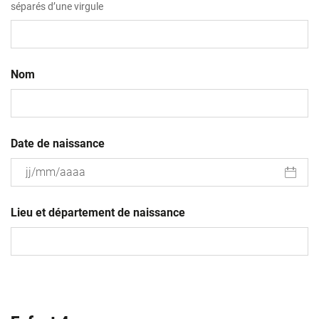
séparés d’une virgule
Nom
Date de naissance
JJ
slash
Lieu et département de naissance
MM
slash
AAAA