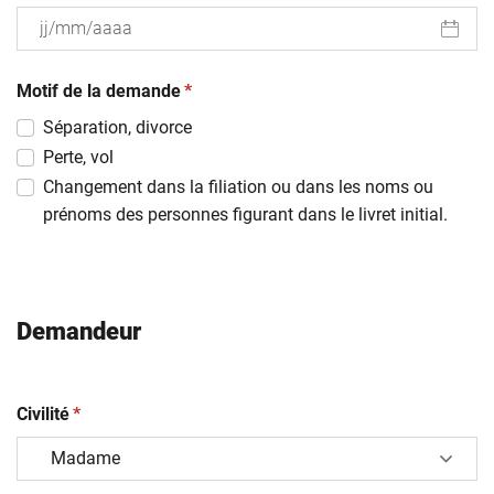
JJ
(obligatoire)
slash
Motif de la demande
*
MM
Séparation, divorce
slash
Perte, vol
AAAA
Changement dans la filiation ou dans les noms ou
prénoms des personnes figurant dans le livret initial.
Demandeur
(obligatoire)
Civilité
*