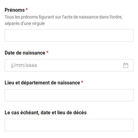
(obligatoire)
Prénoms
*
Tous les prénoms figurant sur l’acte de naissance dans l’ordre,
séparés d’une virgule
(obligatoire)
Date de naissance
*
JJ
(obligatoire)
slash
Lieu et département de naissance
*
MM
slash
AAAA
Le cas échéant, date et lieu de décès