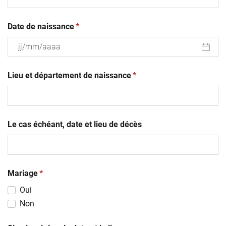
(obligatoire)
Date de naissance
*
JJ
(obligatoire)
slash
Lieu et département de naissance
*
MM
slash
AAAA
Le cas échéant, date et lieu de décès
(obligatoire)
Mariage
*
Oui
Non