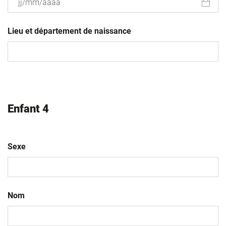
JJ
slash
Lieu et département de naissance
MM
slash
AAAA
Enfant 4
Sexe
Nom