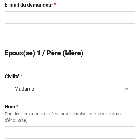
(obligatoire)
E-mail du demandeur
*
Epoux(se) 1 / Père (Mère)
(obligatoire)
Civilité
*
(obligatoire)
Nom
*
Pour les personnes mariées : nom de naissance suivi de nom
d’époux(se)