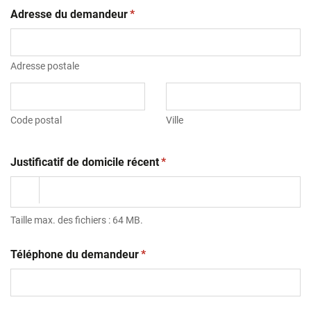
(obligatoire)
Adresse du demandeur
*
Adresse postale
Code postal
Ville
(obligatoire)
Justificatif de domicile récent
*
Taille max. des fichiers : 64 MB.
(obligatoire)
Téléphone du demandeur
*