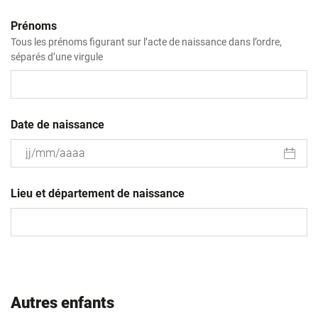
Prénoms
Tous les prénoms figurant sur l’acte de naissance dans l’ordre,
séparés d’une virgule
Date de naissance
JJ
slash
Lieu et département de naissance
MM
slash
AAAA
Autres enfants