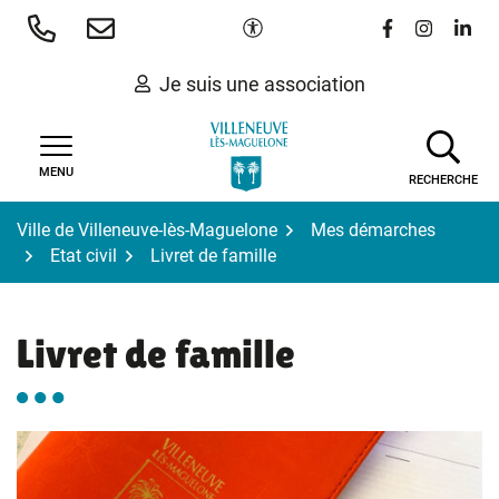
Gestion des traceurs
Aller
Paramètres d'accessibilité
Lien vers le 
Lien vers
Lien 
au
contenu
Je suis une association
MENU
RECHERCHE
Ville de Villeneuve-lès-Maguelone
Mes démarches
Etat civil
Livret de famille
Livret de famille