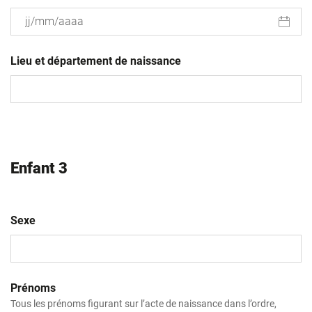
JJ
slash
Lieu et département de naissance
MM
slash
AAAA
Enfant 3
Sexe
Prénoms
Tous les prénoms figurant sur l’acte de naissance dans l’ordre,