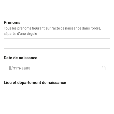
Prénoms
Tous les prénoms figurant sur l’acte de naissance dans l’ordre,
séparés d’une virgule
Date de naissance
JJ
slash
Lieu et département de naissance
MM
slash
AAAA