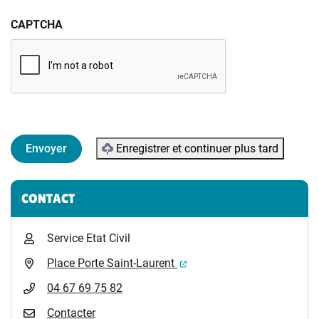
CAPTCHA
Enregistrer et continuer plus tard
Informations complémentaires
CONTACT
Service Etat Civil
(ouverture dans un nouvel 
Place Porte Saint-Laurent
04 67 69 75 82
Contacter