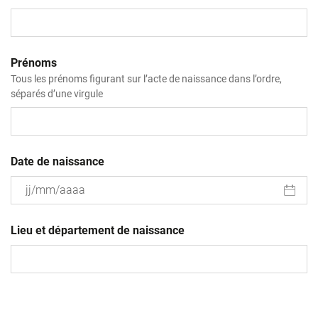
Prénoms
Tous les prénoms figurant sur l’acte de naissance dans l’ordre,
séparés d’une virgule
Date de naissance
JJ
slash
Lieu et département de naissance
MM
slash
AAAA