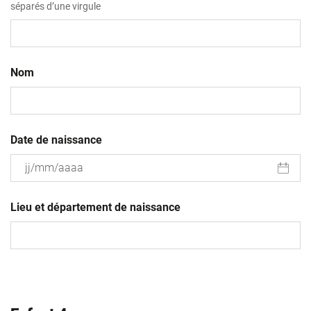
séparés d’une virgule
Nom
Date de naissance
JJ
slash
Lieu et département de naissance
MM
slash
AAAA