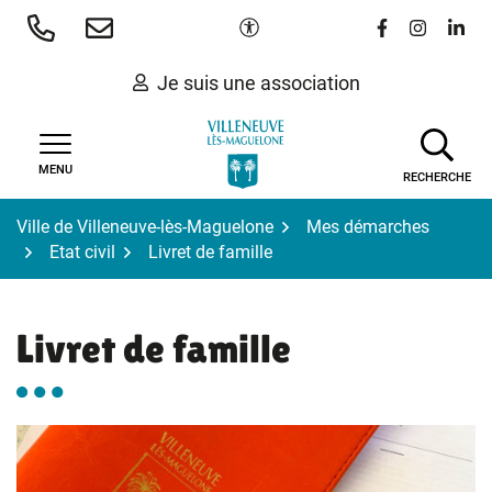
Gestion des traceurs
Aller
Paramètres d'accessibilité
Lien vers le 
Lien vers
Lien 
au
contenu
Je suis une association
MENU
RECHERCHE
Ville de Villeneuve-lès-Maguelone
Mes démarches
Etat civil
Livret de famille
Livret de famille