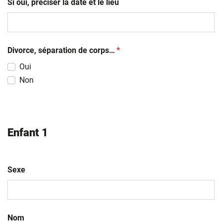
Si oui, préciser la date et le lieu
(obligatoire)
Divorce, séparation de corps…
*
Oui
Non
Enfant 1
Sexe
Nom