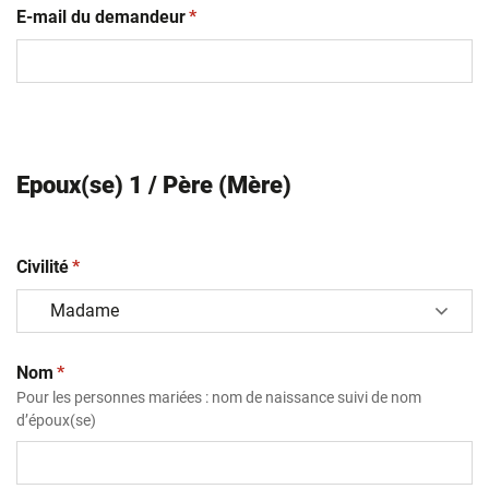
(obligatoire)
E-mail du demandeur
*
Epoux(se) 1 / Père (Mère)
(obligatoire)
Civilité
*
(obligatoire)
Nom
*
Pour les personnes mariées : nom de naissance suivi de nom
d’époux(se)