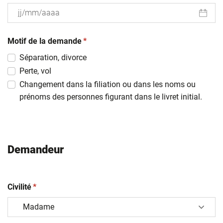
JJ
(obligatoire)
slash
Motif de la demande
*
MM
Séparation, divorce
slash
Perte, vol
AAAA
Changement dans la filiation ou dans les noms ou
prénoms des personnes figurant dans le livret initial.
Demandeur
(obligatoire)
Civilité
*