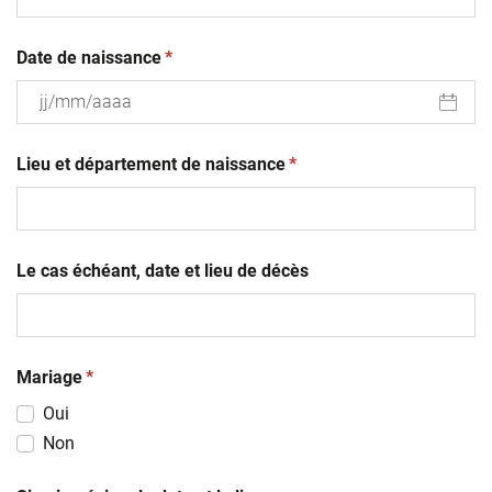
(obligatoire)
Date de naissance
*
JJ
(obligatoire)
slash
Lieu et département de naissance
*
MM
slash
AAAA
Le cas échéant, date et lieu de décès
(obligatoire)
Mariage
*
Oui
Non