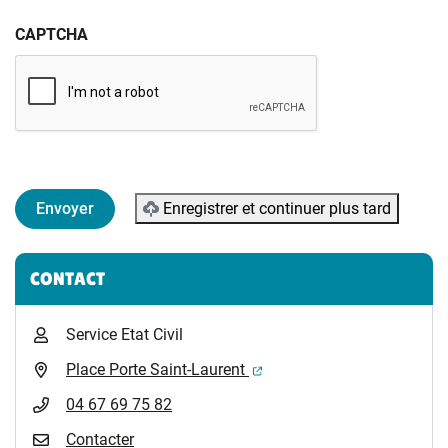
CAPTCHA
Enregistrer et continuer plus tard
Informations complémentaires
CONTACT
Service Etat Civil
(ouverture dans un nouvel 
Place Porte Saint-Laurent
04 67 69 75 82
Contacter