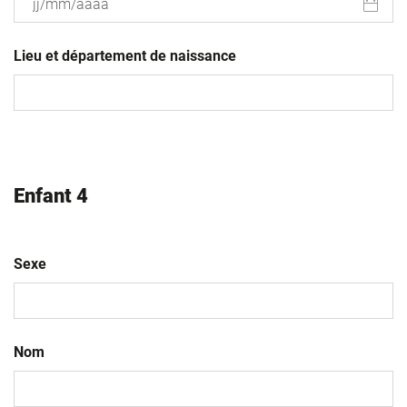
JJ
slash
Lieu et département de naissance
MM
slash
AAAA
Enfant 4
Sexe
Nom