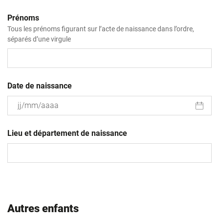
Prénoms
Tous les prénoms figurant sur l’acte de naissance dans l’ordre,
séparés d’une virgule
Date de naissance
JJ
slash
Lieu et département de naissance
MM
slash
AAAA
Autres enfants