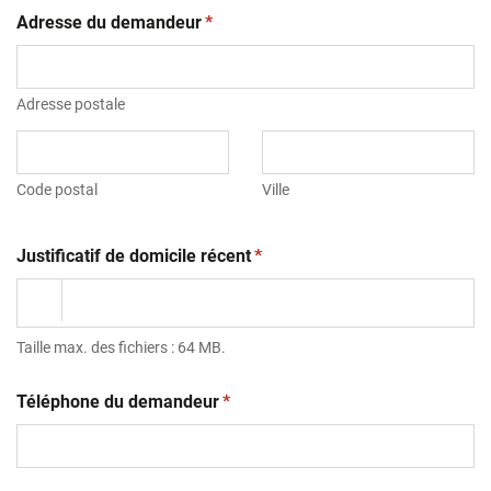
(obligatoire)
Adresse du demandeur
*
Adresse postale
Code postal
Ville
(obligatoire)
Justificatif de domicile récent
*
Taille max. des fichiers : 64 MB.
(obligatoire)
Téléphone du demandeur
*