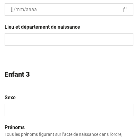
JJ
slash
Lieu et département de naissance
MM
slash
AAAA
Enfant 3
Sexe
Prénoms
Tous les prénoms figurant sur l’acte de naissance dans l’ordre,