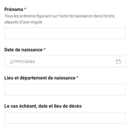
(obligatoire)
Prénoms
*
Tous les prénoms figurant sur l’acte de naissance dans l’ordre,
séparés d’une virgule
(obligatoire)
Date de naissance
*
JJ
(obligatoire)
slash
Lieu et département de naissance
*
MM
slash
AAAA
Le cas échéant, date et lieu de décès