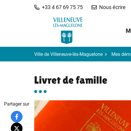
Gestion des traceurs
Aller
+33 4 67 69 75 75
Nous écrire
au
contenu
M
Ville de Villeneuve-lès-Maguelone
Mes dém
Livret de famille
Partager sur