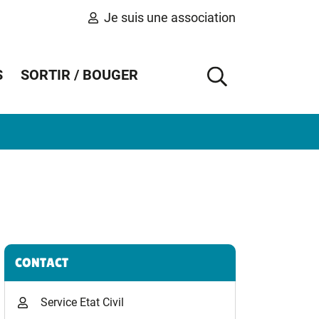
Je suis une association
S
SORTIR / BOUGER
AFFICHER 
Informations complémentaires
CONTACT
Service Etat Civil