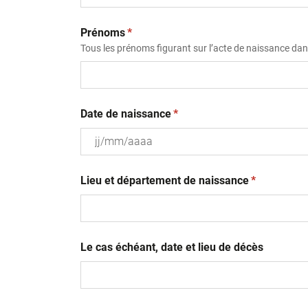
(obligatoire)
Prénoms
*
Tous les prénoms figurant sur l’acte de naissance dans
(obligatoire)
Date de naissance
*
JJ
(obligatoire
slash
Lieu et département de naissance
*
MM
slash
AAAA
Le cas échéant, date et lieu de décès