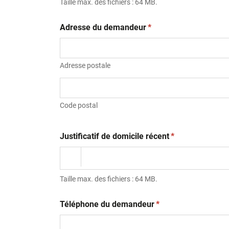
Taille max. des fichiers : 64 MB.
(obligatoire)
Adresse du demandeur
*
Adresse postale
Code postal
(obligatoire)
Justificatif de domicile récent
*
Taille max. des fichiers : 64 MB.
(obligatoire)
Téléphone du demandeur
*