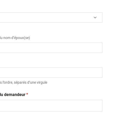
 du nom d’époux(se)
 l’ordre, séparés d’une virgule
(obligatoire)
t du demandeur
*