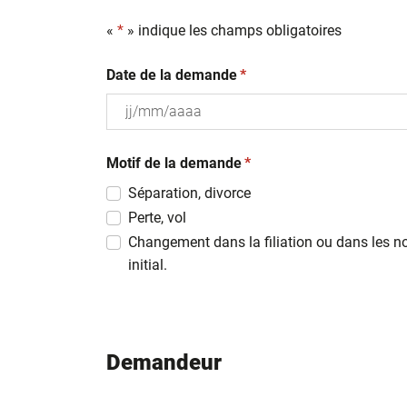
«
*
» indique les champs obligatoires
(obligatoire)
Date de la demande
*
JJ
(obligatoire)
slash
Motif de la demande
*
MM
Séparation, divorce
slash
Perte, vol
AAAA
Changement dans la filiation ou dans les n
initial.
Demandeur