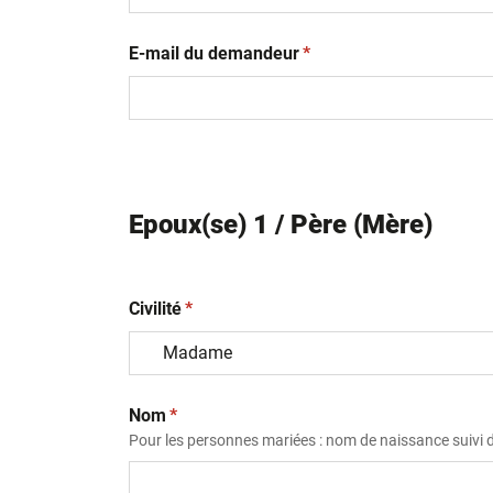
(obligatoire)
E-mail du demandeur
*
Epoux(se) 1 / Père (Mère)
(obligatoire)
Civilité
*
(obligatoire)
Nom
*
Pour les personnes mariées : nom de naissance suivi