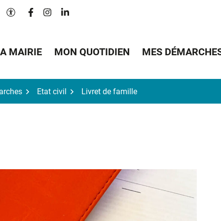
Lien vers le compte Facebook
Lien vers le compte Instagram
Lien vers le compte Linkedin
Paramètres d'accessibilité
A MAIRIE
MON QUOTIDIEN
MES DÉMARCHE
arches
Etat civil
Livret de famille