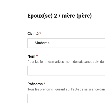
Epoux(se) 2 / mère (père)
(obligatoire)
Civilité
*
(obligatoire)
Nom
*
Pour les femmes mariées : nom de naissance suivi d
(obligatoire)
Prénoms
*
Tous les prénoms figurant sur l’acte de naissance dans