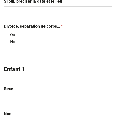
Si oui, préciser la date et le lieu
(obligatoire)
Divorce, séparation de corps…
*
Oui
Non
Enfant 1
Sexe
Nom