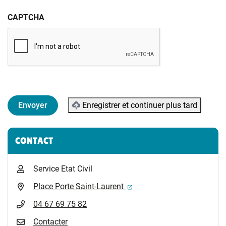
CAPTCHA
Enregistrer et continuer plus tard
Informations complémentaires
CONTACT
Service Etat Civil
(ouverture dans un nouvel 
Place Porte Saint-Laurent
04 67 69 75 82
Contacter