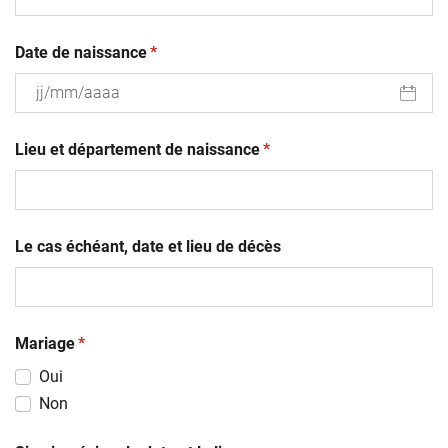
(obligatoire)
Date de naissance
*
JJ
(obligatoire)
slash
Lieu et département de naissance
*
MM
slash
AAAA
Le cas échéant, date et lieu de décès
(obligatoire)
Mariage
*
Oui
Non