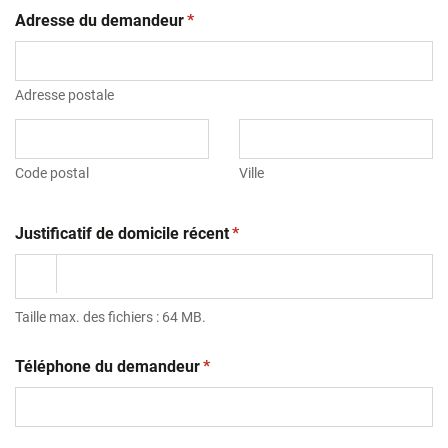
(obligatoire)
Adresse du demandeur
*
Adresse postale
Code postal
Ville
(obligatoire)
Justificatif de domicile récent
*
Taille max. des fichiers : 64 MB.
(obligatoire)
Téléphone du demandeur
*