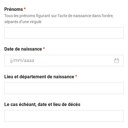
(obligatoire)
Prénoms
*
Tous les prénoms figurant sur l’acte de naissance dans l’ordre,
séparés d’une virgule
(obligatoire)
Date de naissance
*
JJ
(obligatoire)
slash
Lieu et département de naissance
*
MM
slash
AAAA
Le cas échéant, date et lieu de décès