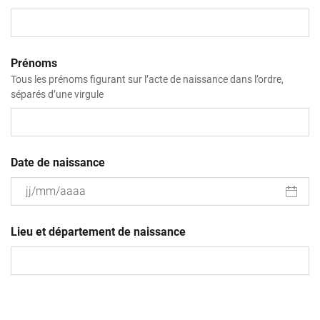
Prénoms
Tous les prénoms figurant sur l’acte de naissance dans l’ordre,
séparés d’une virgule
Date de naissance
JJ
slash
Lieu et département de naissance
MM
slash
AAAA