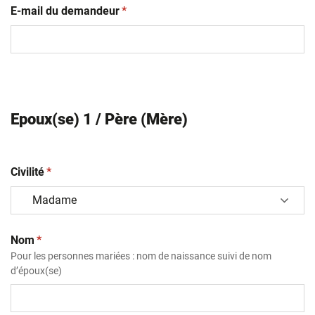
(obligatoire)
E-mail du demandeur
*
Epoux(se) 1 / Père (Mère)
(obligatoire)
Civilité
*
(obligatoire)
Nom
*
Pour les personnes mariées : nom de naissance suivi de nom
d’époux(se)