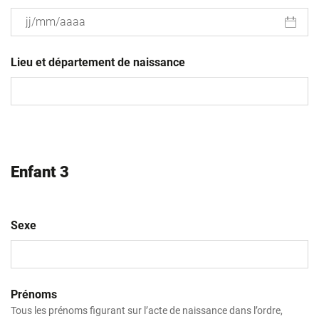
JJ
slash
Lieu et département de naissance
MM
slash
AAAA
Enfant 3
Sexe
Prénoms
Tous les prénoms figurant sur l’acte de naissance dans l’ordre,