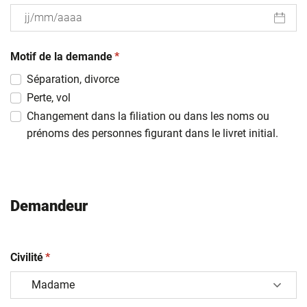
JJ
(obligatoire)
slash
Motif de la demande
*
MM
Séparation, divorce
slash
Perte, vol
AAAA
Changement dans la filiation ou dans les noms ou
prénoms des personnes figurant dans le livret initial.
Demandeur
(obligatoire)
Civilité
*