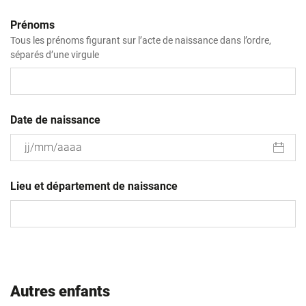
Prénoms
Tous les prénoms figurant sur l’acte de naissance dans l’ordre,
séparés d’une virgule
Date de naissance
JJ
slash
Lieu et département de naissance
MM
slash
AAAA
Autres enfants