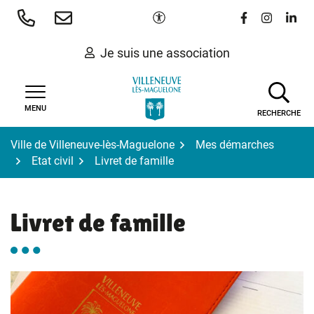
Gestion des traceurs
Aller
Paramètres d'accessibilité
Lien vers le 
Lien vers
Lien 
au
contenu
Je suis une association
MENU
RECHERCHE
Ville de Villeneuve-lès-Maguelone
Mes démarches
Etat civil
Livret de famille
Livret de famille