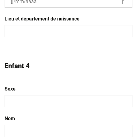
JJ
slash
Lieu et département de naissance
MM
slash
AAAA
Enfant 4
Sexe
Nom