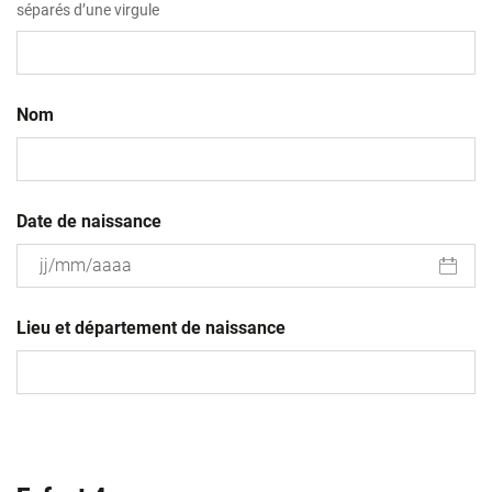
séparés d’une virgule
Nom
Date de naissance
JJ
slash
Lieu et département de naissance
MM
slash
AAAA