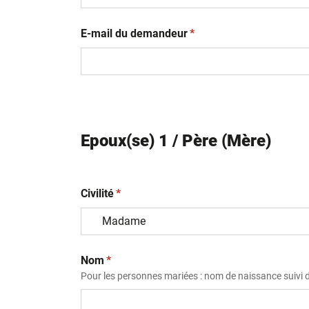
(obligatoire)
E-mail du demandeur
*
Epoux(se) 1 / Père (Mère)
(obligatoire)
Civilité
*
(obligatoire)
Nom
*
Pour les personnes mariées : nom de naissance suivi