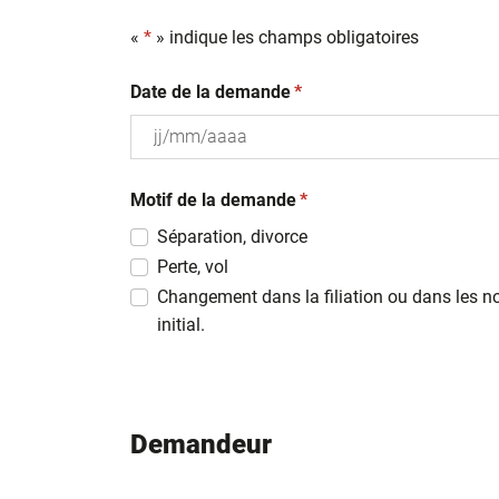
«
*
» indique les champs obligatoires
(obligatoire)
Date de la demande
*
JJ
(obligatoire)
slash
Motif de la demande
*
MM
Séparation, divorce
slash
Perte, vol
AAAA
Changement dans la filiation ou dans les n
initial.
Demandeur