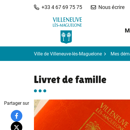
Gestion des traceurs
Aller
+33 4 67 69 75 75
Nous écrire
au
contenu
M
Ville de Villeneuve-lès-Maguelone
Mes dém
Livret de famille
Partager sur