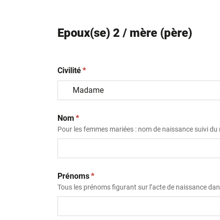
Epoux(se) 2 / mère (père)
(obligatoire)
Civilité
*
(obligatoire)
Nom
*
Pour les femmes mariées : nom de naissance suivi d
(obligatoire)
Prénoms
*
Tous les prénoms figurant sur l’acte de naissance dans