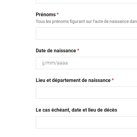
(obligatoire)
Prénoms
*
Tous les prénoms figurant sur l’acte de naissance dans
(obligatoire)
Date de naissance
*
JJ
(obligatoire
slash
Lieu et département de naissance
*
MM
slash
AAAA
Le cas échéant, date et lieu de décès