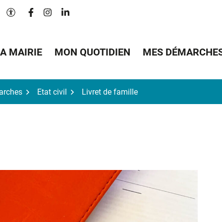
Lien vers le compte Facebook
Lien vers le compte Instagram
Lien vers le compte Linkedin
Paramètres d'accessibilité
A MAIRIE
MON QUOTIDIEN
MES DÉMARCHE
arches
Etat civil
Livret de famille