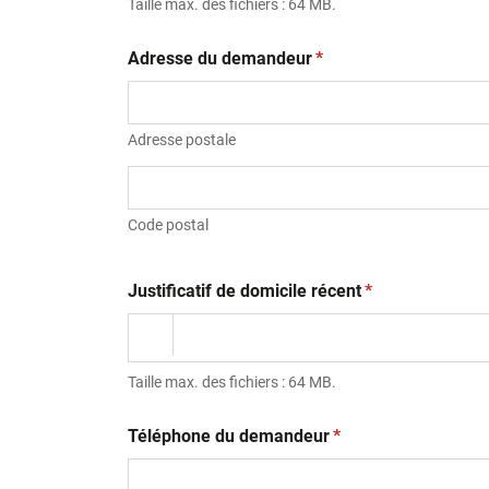
Taille max. des fichiers : 64 MB.
(obligatoire)
Adresse du demandeur
*
Adresse postale
Code postal
(obligatoire)
Justificatif de domicile récent
*
Taille max. des fichiers : 64 MB.
(obligatoire)
Téléphone du demandeur
*