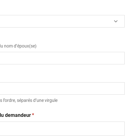
 du nom d’époux(se)
 l’ordre, séparés d’une virgule
(obligatoire)
t du demandeur
*