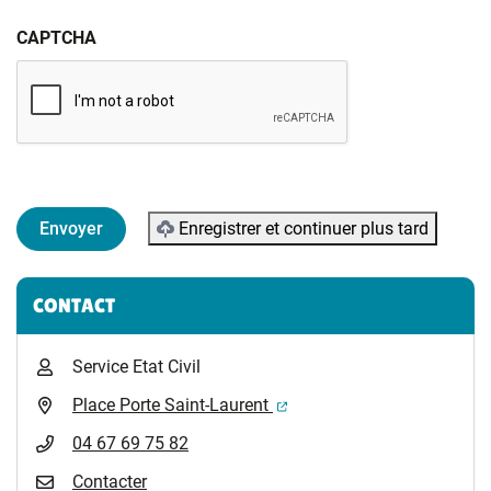
CAPTCHA
Enregistrer et continuer plus tard
Informations complémentaires
CONTACT
Service Etat Civil
(ouverture dans un nouvel 
Place Porte Saint-Laurent
04 67 69 75 82
Contacter