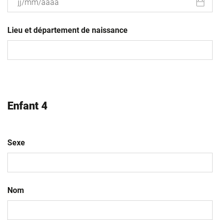
JJ
slash
Lieu et département de naissance
MM
slash
AAAA
Enfant 4
Sexe
Nom