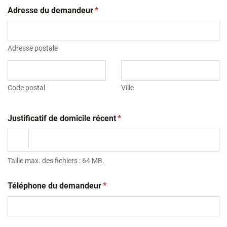
(obligatoire)
Adresse du demandeur
*
Adresse postale
Code postal
Ville
(obligatoire)
Justificatif de domicile récent
*
Taille max. des fichiers : 64 MB.
(obligatoire)
Téléphone du demandeur
*