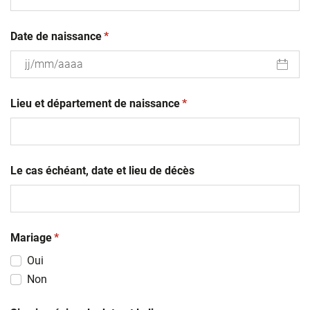
(obligatoire)
Date de naissance
*
JJ
(obligatoire)
slash
Lieu et département de naissance
*
MM
slash
AAAA
Le cas échéant, date et lieu de décès
(obligatoire)
Mariage
*
Oui
Non