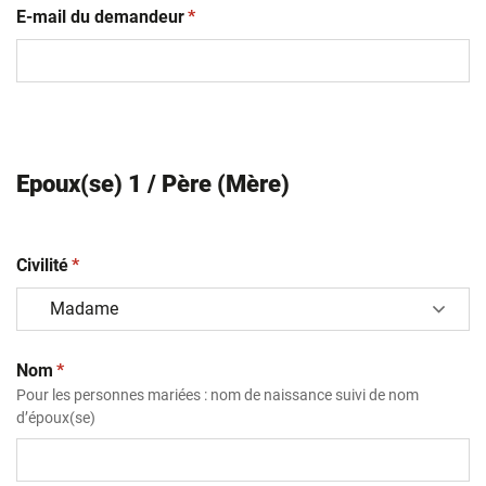
(obligatoire)
E-mail du demandeur
*
Epoux(se) 1 / Père (Mère)
(obligatoire)
Civilité
*
(obligatoire)
Nom
*
Pour les personnes mariées : nom de naissance suivi de nom
d’époux(se)