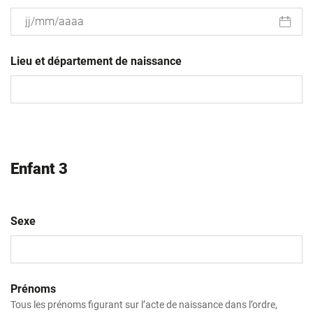
JJ
slash
Lieu et département de naissance
MM
slash
AAAA
Enfant 3
Sexe
Prénoms
Tous les prénoms figurant sur l’acte de naissance dans l’ordre,