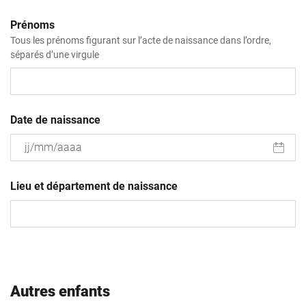
Prénoms
Tous les prénoms figurant sur l’acte de naissance dans l’ordre,
séparés d’une virgule
Date de naissance
JJ
slash
Lieu et département de naissance
MM
slash
AAAA
Autres enfants