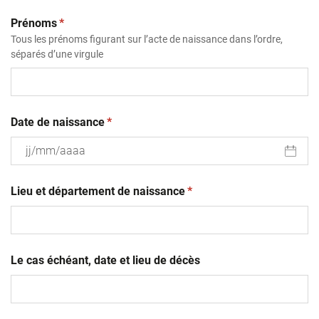
(obligatoire)
Prénoms
*
Tous les prénoms figurant sur l’acte de naissance dans l’ordre,
séparés d’une virgule
(obligatoire)
Date de naissance
*
JJ
(obligatoire)
slash
Lieu et département de naissance
*
MM
slash
AAAA
Le cas échéant, date et lieu de décès