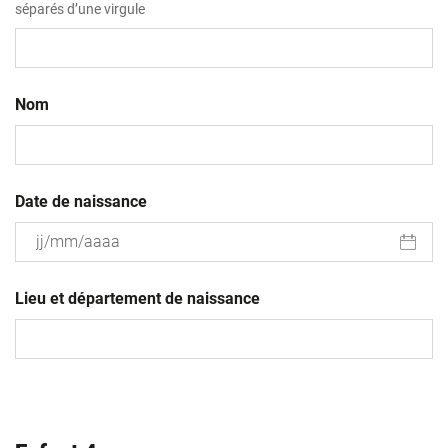
séparés d’une virgule
Nom
Date de naissance
JJ
slash
Lieu et département de naissance
MM
slash
AAAA