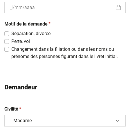
JJ
(obligatoire)
slash
Motif de la demande
*
MM
Séparation, divorce
slash
Perte, vol
AAAA
Changement dans la filiation ou dans les noms ou
prénoms des personnes figurant dans le livret initial.
Demandeur
(obligatoire)
Civilité
*