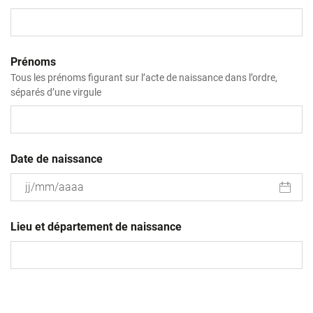
Prénoms
Tous les prénoms figurant sur l’acte de naissance dans l’ordre,
séparés d’une virgule
Date de naissance
JJ
slash
Lieu et département de naissance
MM
slash
AAAA