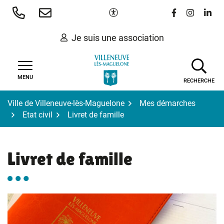
Gestion des traceurs
Aller
Paramètres d'accessibilité
Lien vers le 
Lien vers
Lien 
au
contenu
Je suis une association
MENU
RECHERCHE
Ville de Villeneuve-lès-Maguelone
Mes démarches
Etat civil
Livret de famille
Livret de famille