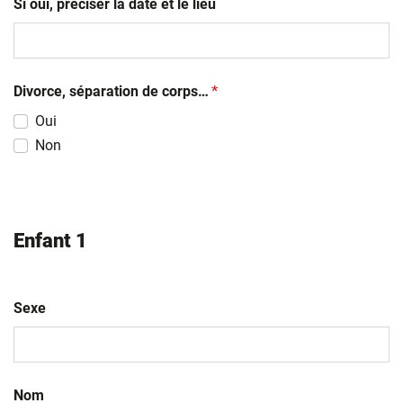
Si oui, préciser la date et le lieu
(obligatoire)
Divorce, séparation de corps…
*
Oui
Non
Enfant 1
Sexe
Nom