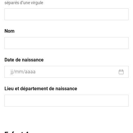
séparés d’une virgule
Nom
Date de naissance
JJ
slash
Lieu et département de naissance
MM
slash
AAAA