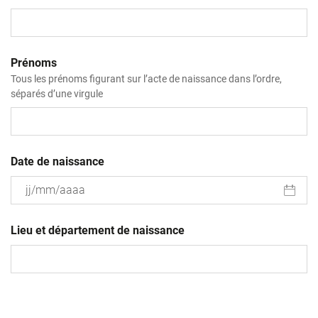
Prénoms
Tous les prénoms figurant sur l’acte de naissance dans l’ordre,
séparés d’une virgule
Date de naissance
JJ
slash
Lieu et département de naissance
MM
slash
AAAA