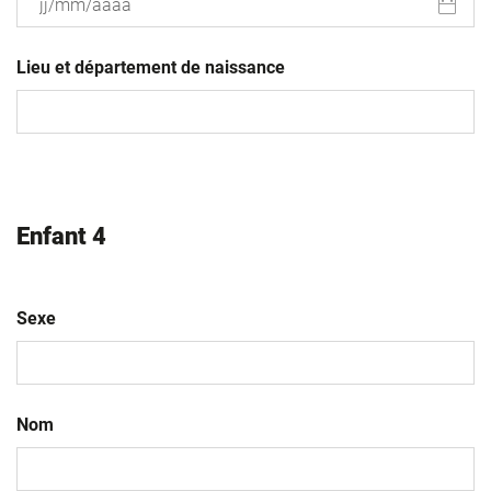
JJ
slash
Lieu et département de naissance
MM
slash
AAAA
Enfant 4
Sexe
Nom