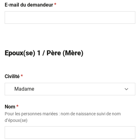
(obligatoire)
E-mail du demandeur
*
Epoux(se) 1 / Père (Mère)
(obligatoire)
Civilité
*
(obligatoire)
Nom
*
Pour les personnes mariées : nom de naissance suivi de nom
d’époux(se)