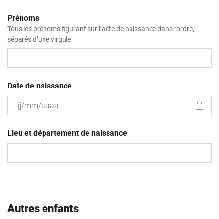
Prénoms
Tous les prénoms figurant sur l’acte de naissance dans l’ordre,
séparés d’une virgule
Date de naissance
JJ
slash
Lieu et département de naissance
MM
slash
AAAA
Autres enfants