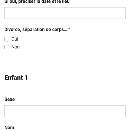
Si oui, préciser la date et le lieu
(obligatoire)
Divorce, séparation de corps…
*
Oui
Non
Enfant 1
Sexe
Nom