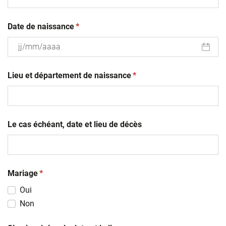
(obligatoire)
Date de naissance
*
JJ
(obligatoire)
slash
Lieu et département de naissance
*
MM
slash
AAAA
Le cas échéant, date et lieu de décès
(obligatoire)
Mariage
*
Oui
Non