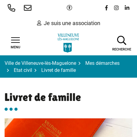
Gestion des traceurs
Aller
Paramètres d'accessibilité
Lien vers le 
Lien vers
Lien 
au
contenu
Je suis une association
MENU
RECHERCHE
Ville de Villeneuve-lès-Maguelone
Mes démarches
Etat civil
Livret de famille
Livret de famille