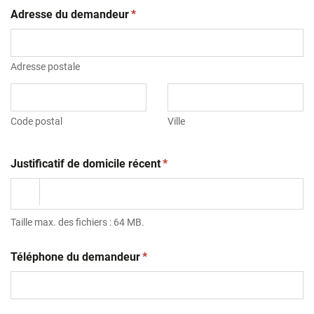
(obligatoire)
Adresse du demandeur
*
Adresse postale
Code postal
Ville
(obligatoire)
Justificatif de domicile récent
*
Taille max. des fichiers : 64 MB.
(obligatoire)
Téléphone du demandeur
*