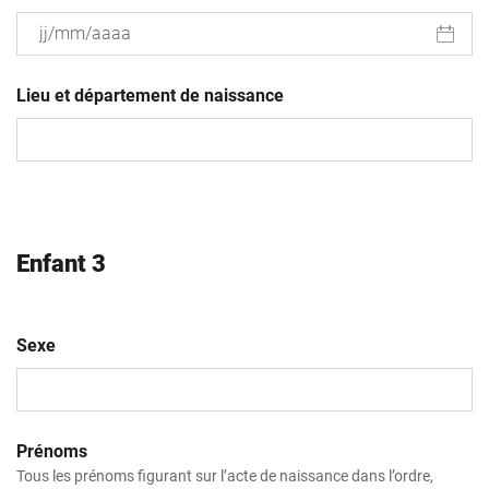
JJ
slash
Lieu et département de naissance
MM
slash
AAAA
Enfant 3
Sexe
Prénoms
Tous les prénoms figurant sur l’acte de naissance dans l’ordre,