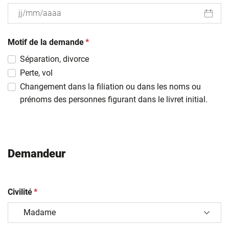
JJ
(obligatoire)
slash
Motif de la demande
*
MM
Séparation, divorce
slash
Perte, vol
AAAA
Changement dans la filiation ou dans les noms ou
prénoms des personnes figurant dans le livret initial.
Demandeur
(obligatoire)
Civilité
*