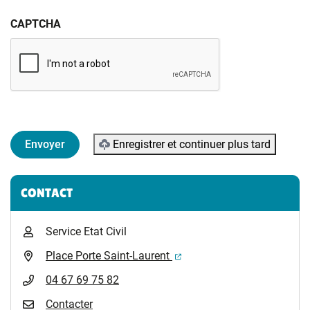
CAPTCHA
Enregistrer et continuer plus tard
Informations complémentaires
CONTACT
Service Etat Civil
(ouverture dans un nouvel 
Place Porte Saint-Laurent
04 67 69 75 82
Contacter