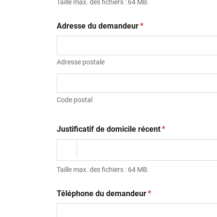
Taille max. des fichiers : 64 MB.
(obligatoire)
Adresse du demandeur
*
Adresse postale
Code postal
(obligatoire)
Justificatif de domicile récent
*
Taille max. des fichiers : 64 MB.
(obligatoire)
Téléphone du demandeur
*