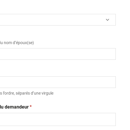
 du nom d’époux(se)
 l’ordre, séparés d’une virgule
(obligatoire)
t du demandeur
*