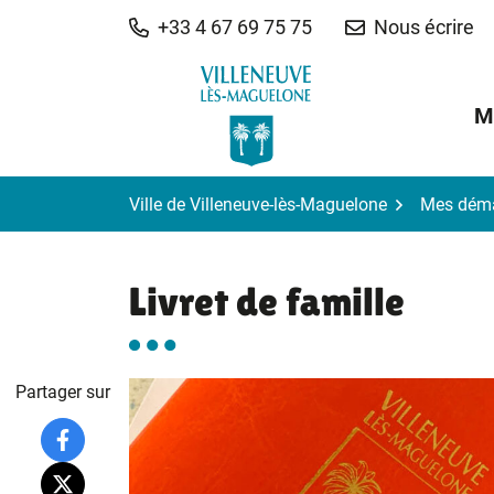
Gestion des traceurs
Aller
+33 4 67 69 75 75
Nous écrire
au
contenu
M
Ville de Villeneuve-lès-Maguelone
Mes dém
Livret de famille
Partager sur