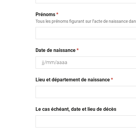
(obligatoire)
Prénoms
*
Tous les prénoms figurant sur l’acte de naissance dans
(obligatoire)
Date de naissance
*
JJ
(obligatoire
slash
Lieu et département de naissance
*
MM
slash
AAAA
Le cas échéant, date et lieu de décès