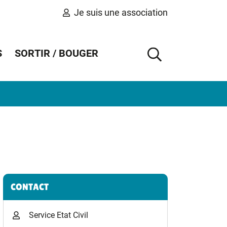
Je suis une association
S
SORTIR / BOUGER
AFFICHER 
Informations complémentaires
CONTACT
Service Etat Civil