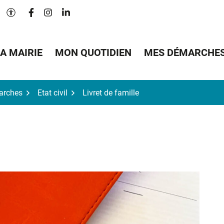
Lien vers le compte Facebook
Lien vers le compte Instagram
Lien vers le compte Linkedin
Paramètres d'accessibilité
A MAIRIE
MON QUOTIDIEN
MES DÉMARCHE
arches
Etat civil
Livret de famille