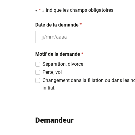
«
*
» indique les champs obligatoires
(obligatoire)
Date de la demande
*
JJ
(obligatoire)
slash
Motif de la demande
*
MM
Séparation, divorce
slash
Perte, vol
AAAA
Changement dans la filiation ou dans les n
initial.
Demandeur