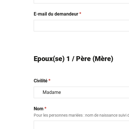
(obligatoire)
E-mail du demandeur
*
Epoux(se) 1 / Père (Mère)
(obligatoire)
Civilité
*
(obligatoire)
Nom
*
Pour les personnes mariées : nom de naissance suivi