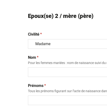
Epoux(se) 2 / mère (père)
(obligatoire)
Civilité
*
(obligatoire)
Nom
*
Pour les femmes mariées : nom de naissance suivi d
(obligatoire)
Prénoms
*
Tous les prénoms figurant sur l’acte de naissance dans