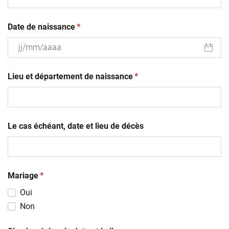
(obligatoire)
Date de naissance
*
JJ
(obligatoire)
slash
Lieu et département de naissance
*
MM
slash
AAAA
Le cas échéant, date et lieu de décès
(obligatoire)
Mariage
*
Oui
Non