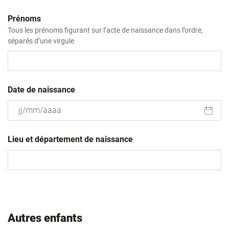
Prénoms
Tous les prénoms figurant sur l’acte de naissance dans l’ordre,
séparés d’une virgule
Date de naissance
JJ
slash
Lieu et département de naissance
MM
slash
AAAA
Autres enfants