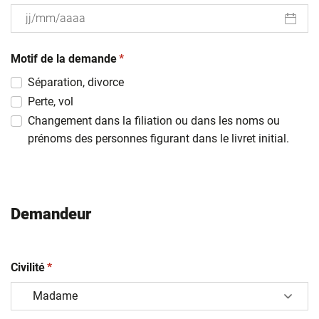
JJ
(obligatoire)
slash
Motif de la demande
*
MM
Séparation, divorce
slash
Perte, vol
AAAA
Changement dans la filiation ou dans les noms ou
prénoms des personnes figurant dans le livret initial.
Demandeur
(obligatoire)
Civilité
*