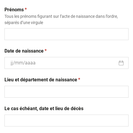
(obligatoire)
Prénoms
*
Tous les prénoms figurant sur l’acte de naissance dans l’ordre,
séparés d’une virgule
(obligatoire)
Date de naissance
*
JJ
(obligatoire)
slash
Lieu et département de naissance
*
MM
slash
AAAA
Le cas échéant, date et lieu de décès