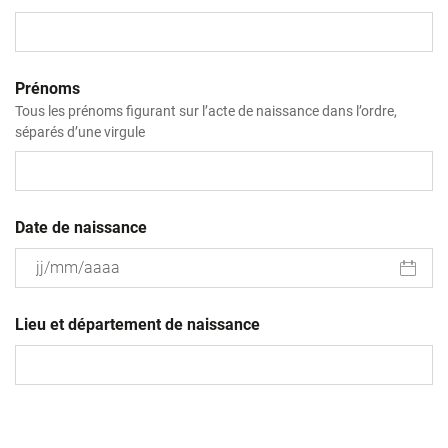
Prénoms
Tous les prénoms figurant sur l’acte de naissance dans l’ordre,
séparés d’une virgule
Date de naissance
JJ
slash
Lieu et département de naissance
MM
slash
AAAA