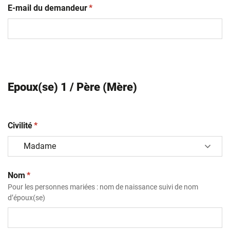
(obligatoire)
E-mail du demandeur
*
Epoux(se) 1 / Père (Mère)
(obligatoire)
Civilité
*
(obligatoire)
Nom
*
Pour les personnes mariées : nom de naissance suivi de nom
d’époux(se)