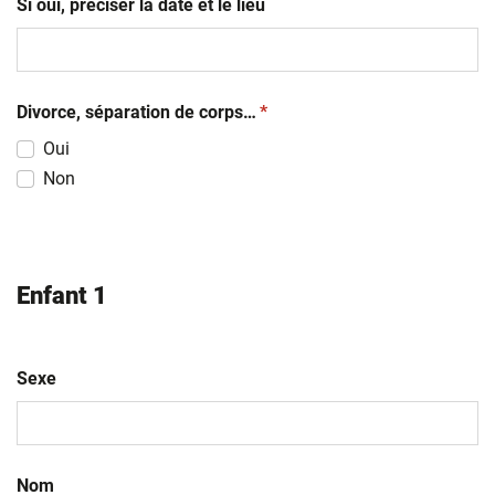
Si oui, préciser la date et le lieu
(obligatoire)
Divorce, séparation de corps…
*
Oui
Non
Enfant 1
Sexe
Nom