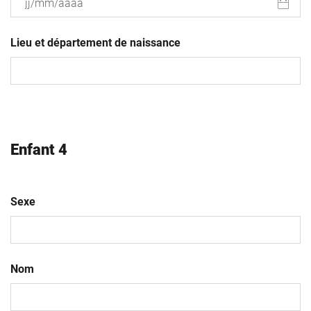
JJ
slash
Lieu et département de naissance
MM
slash
AAAA
Enfant 4
Sexe
Nom