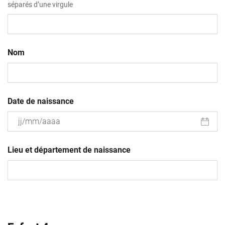
séparés d’une virgule
Nom
Date de naissance
JJ
slash
Lieu et département de naissance
MM
slash
AAAA