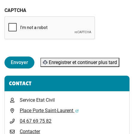
CAPTCHA
Enregistrer et continuer plus tard
Informations complémentaires
CONTACT
Service Etat Civil
(ouverture dans un nouvel 
Place Porte Saint-Laurent
04 67 69 75 82
Contacter