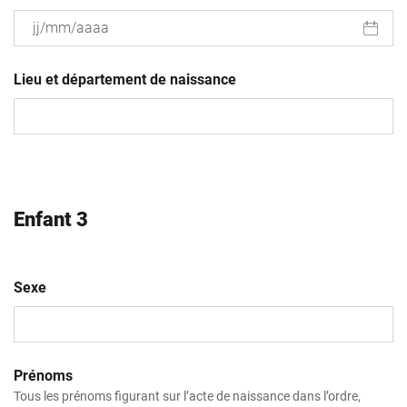
JJ
slash
Lieu et département de naissance
MM
slash
AAAA
Enfant 3
Sexe
Prénoms
Tous les prénoms figurant sur l’acte de naissance dans l’ordre,