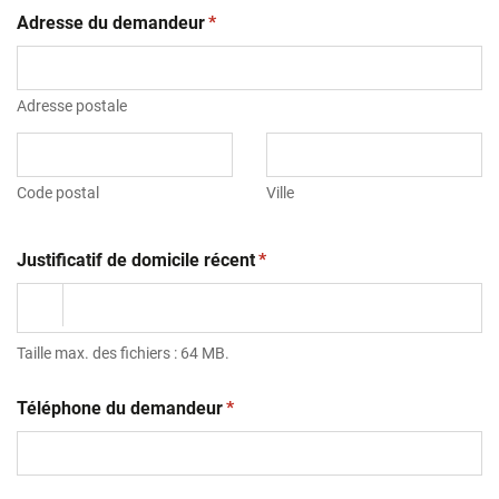
(obligatoire)
Adresse du demandeur
*
Adresse postale
Code postal
Ville
(obligatoire)
Justificatif de domicile récent
*
Taille max. des fichiers : 64 MB.
(obligatoire)
Téléphone du demandeur
*