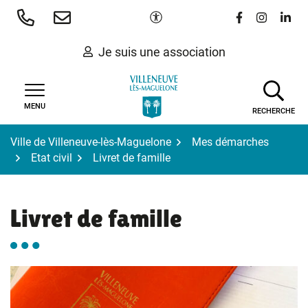
Gestion des traceurs
Aller
Paramètres d'accessibilité
Lien vers le 
Lien vers
Lien 
au
contenu
Je suis une association
MENU
RECHERCHE
Ville de Villeneuve-lès-Maguelone
Mes démarches
Etat civil
Livret de famille
Livret de famille