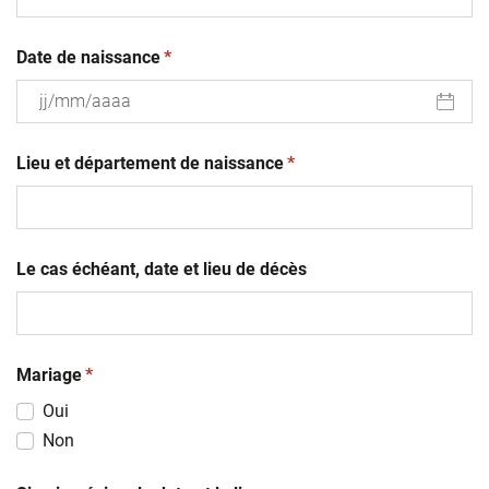
(obligatoire)
Date de naissance
*
JJ
(obligatoire)
slash
Lieu et département de naissance
*
MM
slash
AAAA
Le cas échéant, date et lieu de décès
(obligatoire)
Mariage
*
Oui
Non