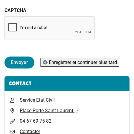
CAPTCHA
Enregistrer et continuer plus tard
Informations complémentaires
CONTACT
Service Etat Civil
(ouverture dans un nouvel 
Place Porte Saint-Laurent
04 67 69 75 82
Contacter