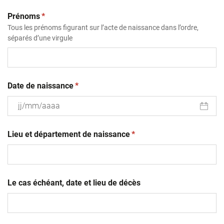
(obligatoire)
Prénoms
*
Tous les prénoms figurant sur l’acte de naissance dans l’ordre,
séparés d’une virgule
(obligatoire)
Date de naissance
*
JJ
(obligatoire)
slash
Lieu et département de naissance
*
MM
slash
AAAA
Le cas échéant, date et lieu de décès