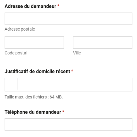
(obligatoire)
Adresse du demandeur
*
Adresse postale
Code postal
Ville
(obligatoire)
Justificatif de domicile récent
*
Taille max. des fichiers : 64 MB.
(obligatoire)
Téléphone du demandeur
*