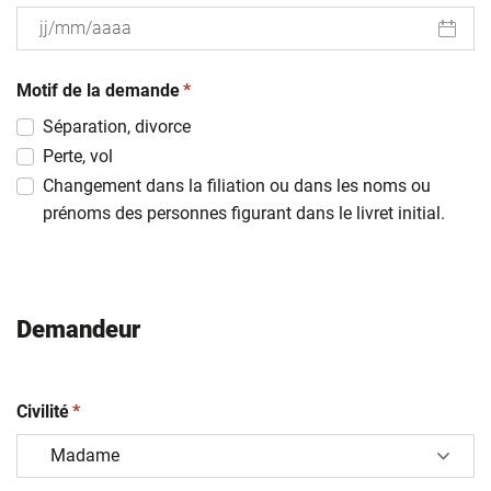
JJ
(obligatoire)
slash
Motif de la demande
*
MM
Séparation, divorce
slash
Perte, vol
AAAA
Changement dans la filiation ou dans les noms ou
prénoms des personnes figurant dans le livret initial.
Demandeur
(obligatoire)
Civilité
*