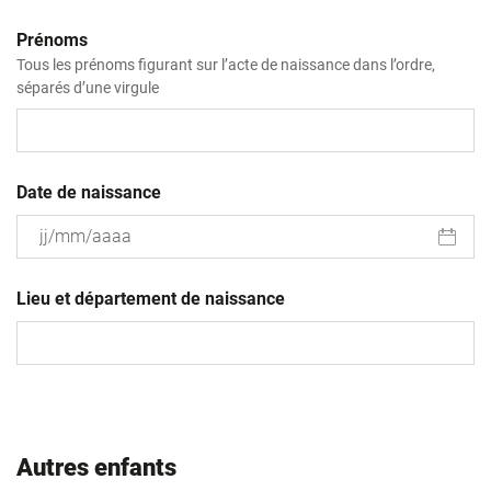
Prénoms
Tous les prénoms figurant sur l’acte de naissance dans l’ordre,
séparés d’une virgule
Date de naissance
JJ
slash
Lieu et département de naissance
MM
slash
AAAA
Autres enfants