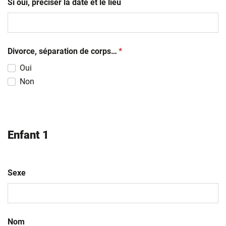
Si oui, préciser la date et le lieu
(obligatoire)
Divorce, séparation de corps…
*
Oui
Non
Enfant 1
Sexe
Nom