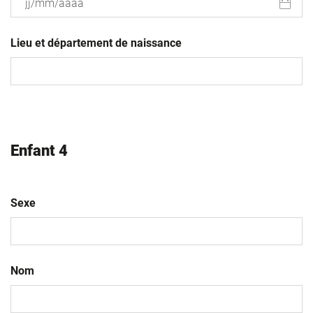
JJ
slash
Lieu et département de naissance
MM
slash
AAAA
Enfant 4
Sexe
Nom