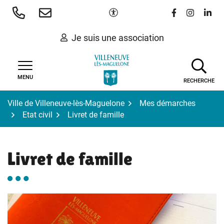
Gestion des traceurs
Aller
Paramètres d'accessibilité
Lien vers le 
Lien vers
Lien 
au
contenu
Je suis une association
MENU
RECHERCHE
Ville de Villeneuve-lès-Maguelone
Mes démarches
Etat civil
Livret de famille
Livret de famille