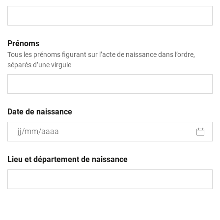
Prénoms
Tous les prénoms figurant sur l’acte de naissance dans l’ordre,
séparés d’une virgule
Date de naissance
JJ
slash
Lieu et département de naissance
MM
slash
AAAA