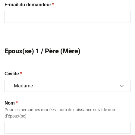
(obligatoire)
E-mail du demandeur
*
Epoux(se) 1 / Père (Mère)
(obligatoire)
Civilité
*
(obligatoire)
Nom
*
Pour les personnes mariées : nom de naissance suivi de nom
d’époux(se)