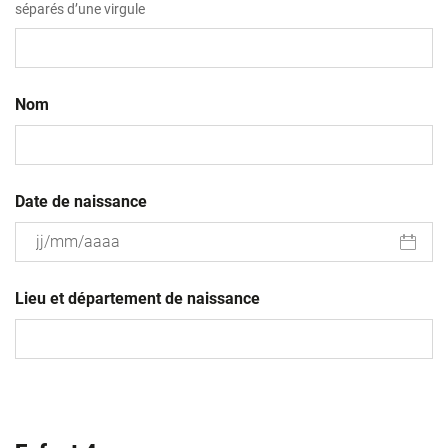
séparés d’une virgule
Nom
Date de naissance
JJ
slash
Lieu et département de naissance
MM
slash
AAAA