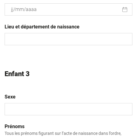
JJ
slash
Lieu et département de naissance
MM
slash
AAAA
Enfant 3
Sexe
Prénoms
Tous les prénoms figurant sur l’acte de naissance dans l’ordre,