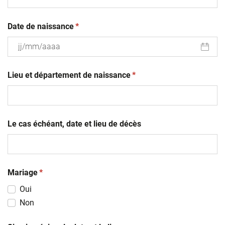
(obligatoire)
Date de naissance
*
JJ
(obligatoire)
slash
Lieu et département de naissance
*
MM
slash
AAAA
Le cas échéant, date et lieu de décès
(obligatoire)
Mariage
*
Oui
Non