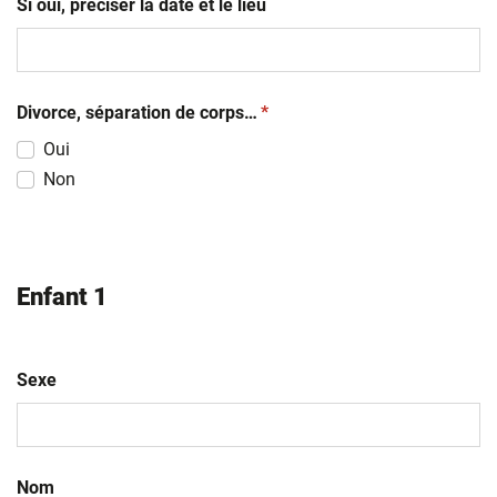
Si oui, préciser la date et le lieu
(obligatoire)
Divorce, séparation de corps…
*
Oui
Non
Enfant 1
Sexe
Nom