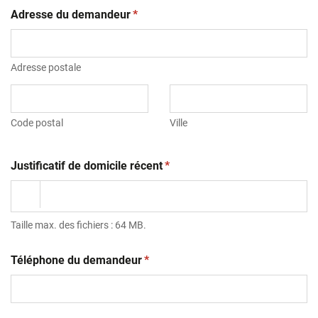
(obligatoire)
Adresse du demandeur
*
Adresse postale
Code postal
Ville
(obligatoire)
Justificatif de domicile récent
*
Taille max. des fichiers : 64 MB.
(obligatoire)
Téléphone du demandeur
*