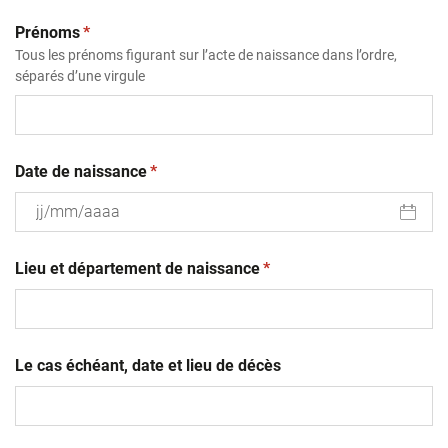
(obligatoire)
Prénoms
*
Tous les prénoms figurant sur l’acte de naissance dans l’ordre,
séparés d’une virgule
(obligatoire)
Date de naissance
*
JJ
(obligatoire)
slash
Lieu et département de naissance
*
MM
slash
AAAA
Le cas échéant, date et lieu de décès