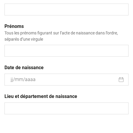
Prénoms
Tous les prénoms figurant sur l’acte de naissance dans l’ordre,
séparés d’une virgule
Date de naissance
JJ
slash
Lieu et département de naissance
MM
slash
AAAA