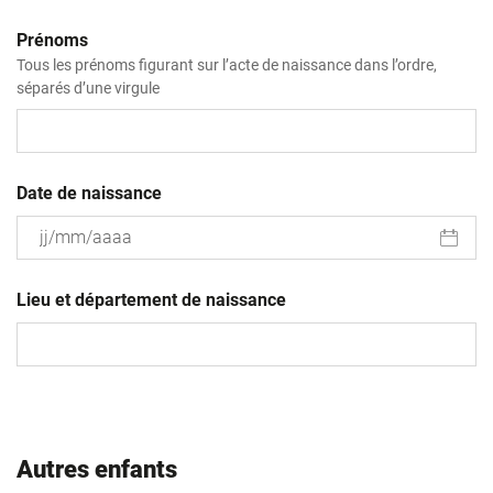
Prénoms
Tous les prénoms figurant sur l’acte de naissance dans l’ordre,
séparés d’une virgule
Date de naissance
JJ
slash
Lieu et département de naissance
MM
slash
AAAA
Autres enfants