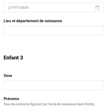
JJ
slash
Lieu et département de naissance
MM
slash
AAAA
Enfant 3
Sexe
Prénoms
Tous les prénoms figurant sur l’acte de naissance dans l’ordre,