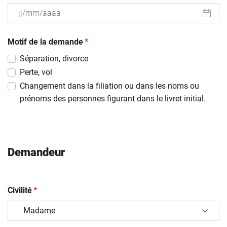
JJ
(obligatoire)
slash
Motif de la demande
*
MM
Séparation, divorce
slash
Perte, vol
AAAA
Changement dans la filiation ou dans les noms ou
prénoms des personnes figurant dans le livret initial.
Demandeur
(obligatoire)
Civilité
*