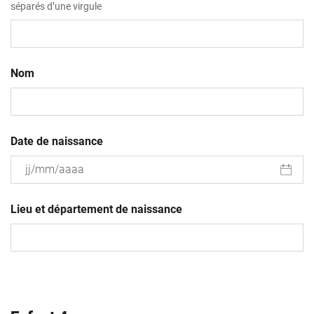
séparés d’une virgule
Nom
Date de naissance
JJ
slash
Lieu et département de naissance
MM
slash
AAAA