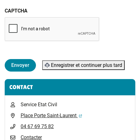
CAPTCHA
Enregistrer et continuer plus tard
Informations complémentaires
CONTACT
Service Etat Civil
(ouverture dans un nouvel 
Place Porte Saint-Laurent
04 67 69 75 82
Contacter