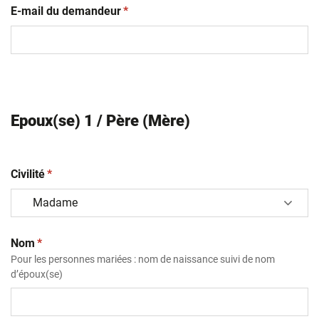
(obligatoire)
E-mail du demandeur
*
Epoux(se) 1 / Père (Mère)
(obligatoire)
Civilité
*
(obligatoire)
Nom
*
Pour les personnes mariées : nom de naissance suivi de nom
d’époux(se)