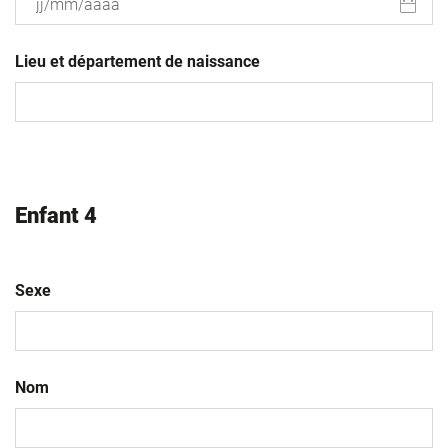
JJ
slash
Lieu et département de naissance
MM
slash
AAAA
Enfant 4
Sexe
Nom