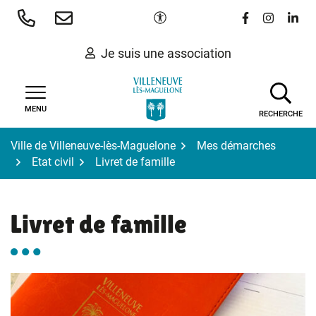
Gestion des traceurs
Aller
Paramètres d'accessibilité
Lien vers le 
Lien vers
Lien 
au
contenu
Je suis une association
MENU
RECHERCHE
Ville de Villeneuve-lès-Maguelone
Mes démarches
Etat civil
Livret de famille
Livret de famille