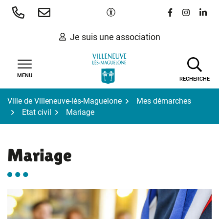
Gestion des traceurs
Aller
Paramètres d'accessibilité
Lien vers le 
Lien vers
Lien 
au
contenu
Je suis une association
MENU
RECHERCHE
Ville de Villeneuve-lès-Maguelone
Mes démarches
Etat civil
Mariage
Mariage