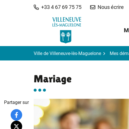
Gestion des traceurs
Aller
+33 4 67 69 75 75
Nous écrire
au
contenu
M
Ville de Villeneuve-lès-Maguelone
Mes dém
Mariage
Partager sur