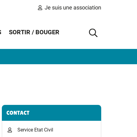
Je suis une association
S
SORTIR / BOUGER
AFFICHER 
Informations complémentaires
CONTACT
Service Etat Civil