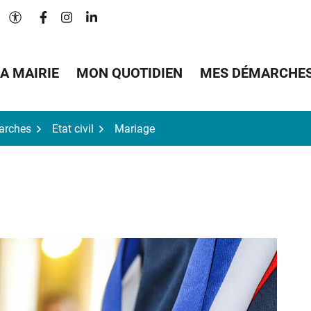
Lien vers le compte Facebook
Lien vers le compte Instagram
Lien vers le compte Linkedin
Paramètres d'accessibilité
A MAIRIE
MON QUOTIDIEN
MES DÉMARCHE
arches
Etat civil
Mariage