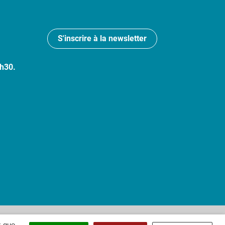
S'inscrire à la newsletter
7h30.
 : partiellement conforme
x que