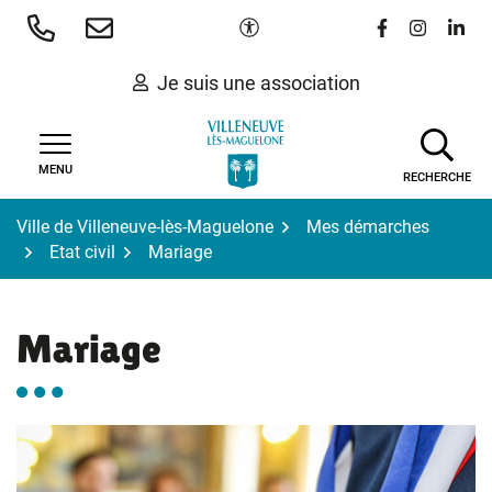
Gestion des traceurs
Aller
Paramètres d'accessibilité
Lien vers le 
Lien vers
Lien 
au
contenu
Je suis une association
MENU
RECHERCHE
Ville de Villeneuve-lès-Maguelone
Mes démarches
Etat civil
Mariage
Mariage