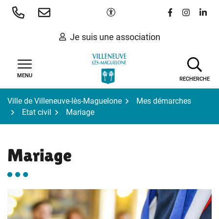
Gestion des traceurs
Aller
Paramètres d'accessibilité
Lien vers le 
Lien vers
Lien 
au
contenu
Je suis une association
MENU
RECHERCHE
Ville de Villeneuve-lès-Maguelone
Mes démarches
Etat civil
Mariage
Mariage