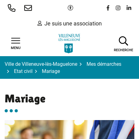
Gestion des traceurs
Aller
Paramètres d'accessibilité
Lien vers le 
Lien vers
Lien 
au
contenu
Je suis une association
MENU
RECHERCHE
Ville de Villeneuve-lès-Maguelone
Mes démarches
Etat civil
Mariage
Mariage