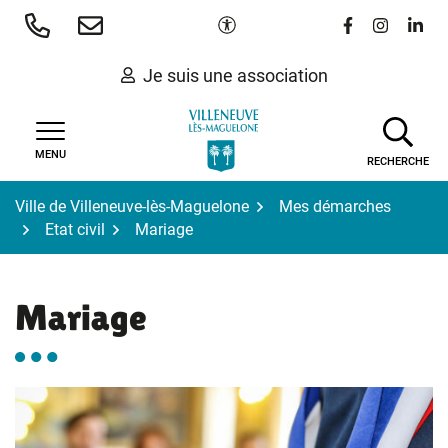
Gestion des traceurs
Aller
Paramètres d'accessibilité
Lien vers le 
Lien vers
Lien 
au
contenu
Je suis une association
MENU
RECHERCHE
Ville de Villeneuve-lès-Maguelone
Mes démarches
Etat civil
Mariage
Mariage