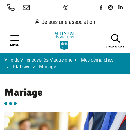
Gestion des traceurs
Aller
Paramètres d'accessibilité
Lien vers le 
Lien vers
Lien 
au
contenu
Je suis une association
MENU
RECHERCHE
Ville de Villeneuve-lès-Maguelone
Mes démarches
Etat civil
Mariage
Mariage