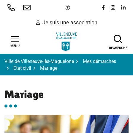
Gestion des traceurs
Aller
Paramètres d'accessibilité
Lien vers le 
Lien vers
Lien 
au
contenu
Je suis une association
MENU
RECHERCHE
Ville de Villeneuve-lès-Maguelone
Mes démarches
Etat civil
Mariage
Mariage