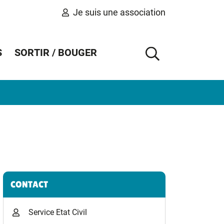
Je suis une association
S
SORTIR / BOUGER
AFFICHER 
Informations complémentaires
CONTACT
Service Etat Civil