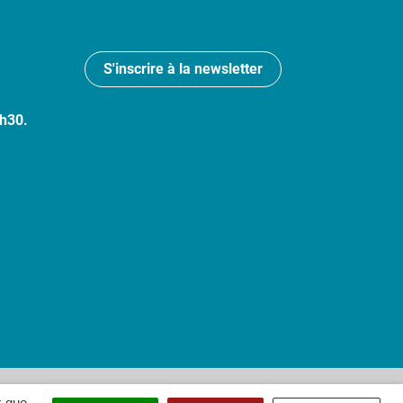
S'inscrire à la newsletter
7h30.
 : partiellement conforme
x que