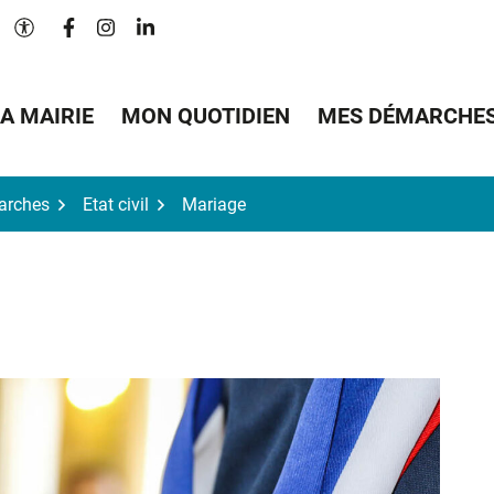
Lien vers le compte Facebook
Lien vers le compte Instagram
Lien vers le compte Linkedin
Paramètres d'accessibilité
A MAIRIE
MON QUOTIDIEN
MES DÉMARCHE
arches
Etat civil
Mariage