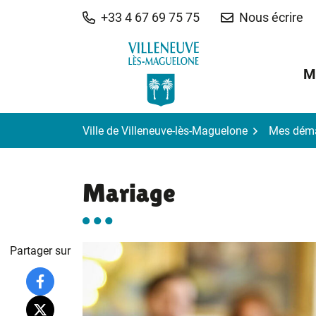
Gestion des traceurs
Aller
+33 4 67 69 75 75
Nous écrire
au
contenu
M
Ville de Villeneuve-lès-Maguelone
Mes dém
Mariage
Partager sur