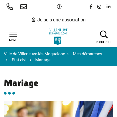
Gestion des traceurs
Aller
Paramètres d'accessibilité
Lien vers le 
Lien vers
Lien 
au
contenu
Je suis une association
MENU
RECHERCHE
Ville de Villeneuve-lès-Maguelone
Mes démarches
Etat civil
Mariage
Mariage