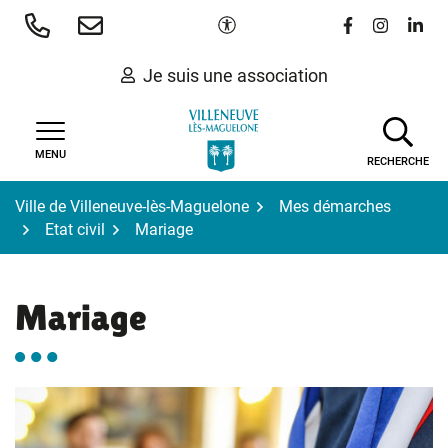
Gestion des traceurs
Aller
Paramètres d'accessibilité
Lien vers le 
Lien vers
Lien 
au
contenu
Je suis une association
MENU
RECHERCHE
Ville de Villeneuve-lès-Maguelone
Mes démarches
Etat civil
Mariage
Mariage