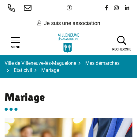
Gestion des traceurs
Aller
Paramètres d'accessibilité
Lien vers le 
Lien vers
Lien 
au
contenu
Je suis une association
MENU
RECHERCHE
Ville de Villeneuve-lès-Maguelone
Mes démarches
Etat civil
Mariage
Mariage