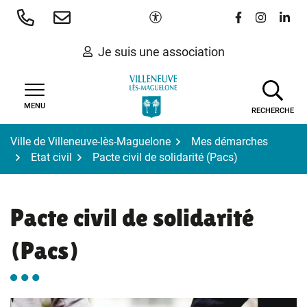
Gestion des traceurs
Aller
Paramètres d'accessibilité
Lien vers le 
Lien vers
Lien 
au
contenu
Je suis une association
MENU
RECHERCHE
Ville de Villeneuve-lès-Maguelone
Mes démarches
Etat civil
Pacte civil de solidarité (Pacs)
Pacte civil de solidarité
(Pacs)