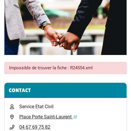
Impossible de trouver la fiche : R24554.xml
Informations complémentaires
CONTACT
Service Etat Civil
(ouverture dans un nouvel 
Place Porte Saint-Laurent
04 67 69 75 82