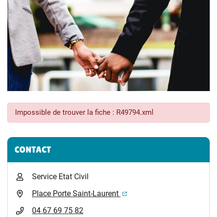
Impossible de trouver la fiche : R49794.xml
Informations complémentaires
CONTACT
Service Etat Civil
(ouverture dans un nouvel 
Place Porte Saint-Laurent
04 67 69 75 82