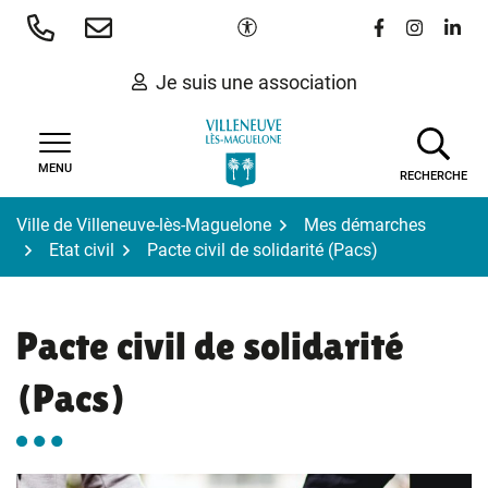
Gestion des traceurs
Aller
Paramètres d'accessibilité
Lien vers le 
Lien vers
Lien 
au
contenu
Je suis une association
MENU
RECHERCHE
Ville de Villeneuve-lès-Maguelone
Mes démarches
Etat civil
Pacte civil de solidarité (Pacs)
Pacte civil de solidarité
(Pacs)