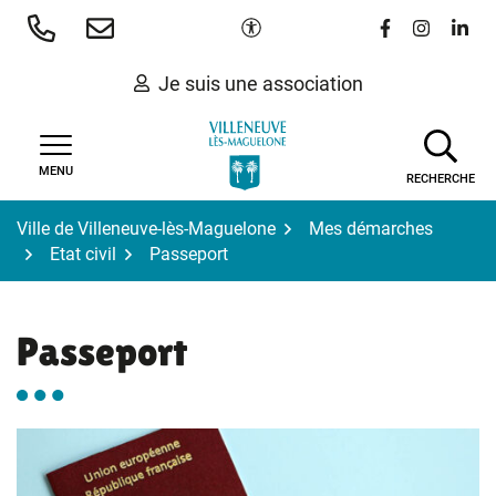
Gestion des traceurs
Aller
Paramètres d'accessibilité
Lien vers le 
Lien vers
Lien 
au
contenu
Je suis une association
MENU
RECHERCHE
Ville de Villeneuve-lès-Maguelone
Mes démarches
Etat civil
Passeport
Passeport