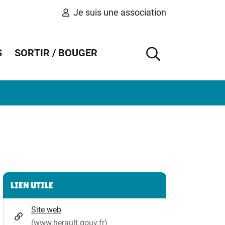
Je suis une association
S
SORTIR / BOUGER
AFFICHER 
Informations complémentaires
LIEN UTILE
Site web
(www.herault.gouv.fr)