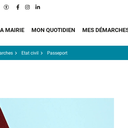
Lien vers le compte Facebook
Lien vers le compte Instagram
Lien vers le compte Linkedin
Paramètres d'accessibilité
A MAIRIE
MON QUOTIDIEN
MES DÉMARCHE
arches
Etat civil
Passeport