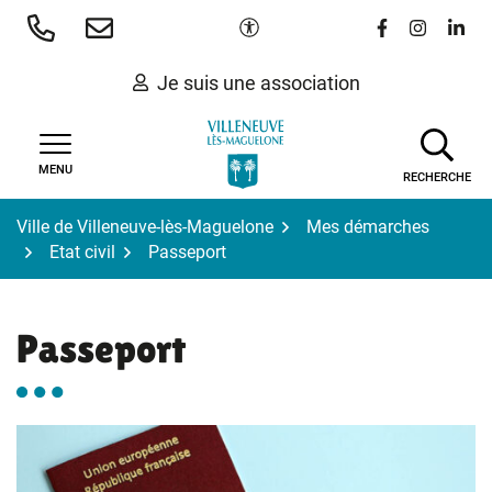
Gestion des traceurs
Aller
Paramètres d'accessibilité
Lien vers le 
Lien vers
Lien 
au
contenu
Je suis une association
MENU
RECHERCHE
Ville de Villeneuve-lès-Maguelone
Mes démarches
Etat civil
Passeport
Passeport