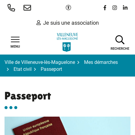
Gestion des traceurs
Aller
Paramètres d'accessibilité
Lien vers le 
Lien vers
Lien 
au
contenu
Je suis une association
MENU
RECHERCHE
Ville de Villeneuve-lès-Maguelone
Mes démarches
Etat civil
Passeport
Passeport