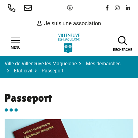
Gestion des traceurs
Aller
Paramètres d'accessibilité
Lien vers le 
Lien vers
Lien 
au
contenu
Je suis une association
MENU
RECHERCHE
Ville de Villeneuve-lès-Maguelone
Mes démarches
Etat civil
Passeport
Passeport