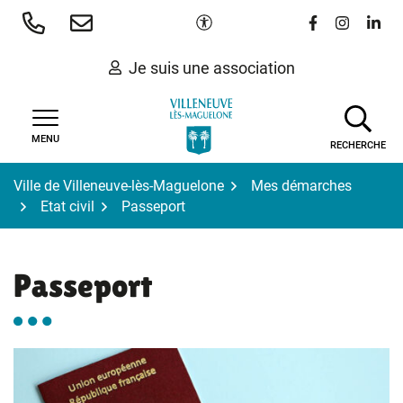
Gestion des traceurs
Aller
Paramètres d'accessibilité
Lien vers le 
Lien vers
Lien 
au
contenu
Je suis une association
MENU
RECHERCHE
Ville de Villeneuve-lès-Maguelone
Mes démarches
Etat civil
Passeport
Passeport