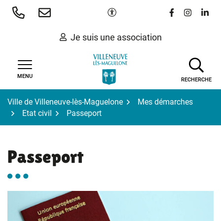
Gestion des traceurs
Aller
Paramètres d'accessibilité
Lien vers le 
Lien vers
Lien 
au
contenu
Je suis une association
MENU
RECHERCHE
Ville de Villeneuve-lès-Maguelone
Mes démarches
Etat civil
Passeport
Passeport