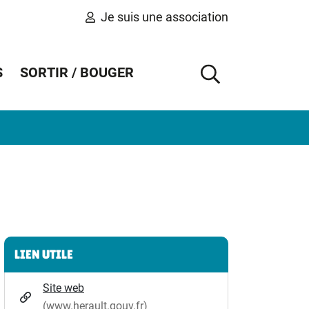
Je suis une association
S
SORTIR / BOUGER
AFFICHER 
Informations complémentaires
LIEN UTILE
Site web
(www.herault.gouv.fr)