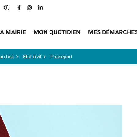
Lien vers le compte Facebook
Lien vers le compte Instagram
Lien vers le compte Linkedin
Paramètres d'accessibilité
A MAIRIE
MON QUOTIDIEN
MES DÉMARCHE
arches
Etat civil
Passeport