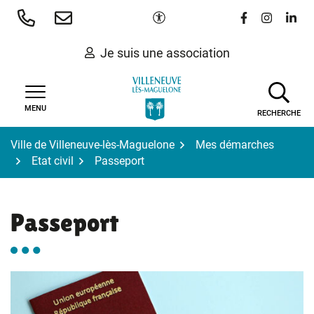
Gestion des traceurs
Aller
Paramètres d'accessibilité
Lien vers le 
Lien vers
Lien 
au
contenu
Je suis une association
MENU
RECHERCHE
Ville de Villeneuve-lès-Maguelone
Mes démarches
Etat civil
Passeport
Passeport