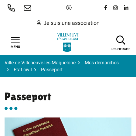
Gestion des traceurs
Aller
Paramètres d'accessibilité
Lien vers le 
Lien vers
Lien 
au
contenu
Je suis une association
MENU
RECHERCHE
Ville de Villeneuve-lès-Maguelone
Mes démarches
Etat civil
Passeport
Passeport