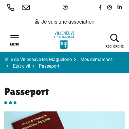
Gestion des traceurs
Aller
Paramètres d'accessibilité
Lien vers le 
Lien vers
Lien 
au
contenu
Je suis une association
MENU
RECHERCHE
Ville de Villeneuve-lès-Maguelone
Mes démarches
Etat civil
Passeport
Passeport