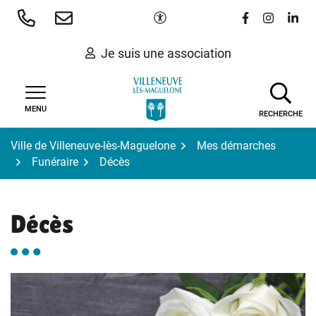
Gestion des traceurs
Aller
Paramètres d'accessibilité
Lien vers le 
Lien vers
Lien 
au
contenu
Je suis une association
MENU
RECHERCHE
Ville de Villeneuve-lès-Maguelone
Mes démarches
Funéraire
Décès
Décès