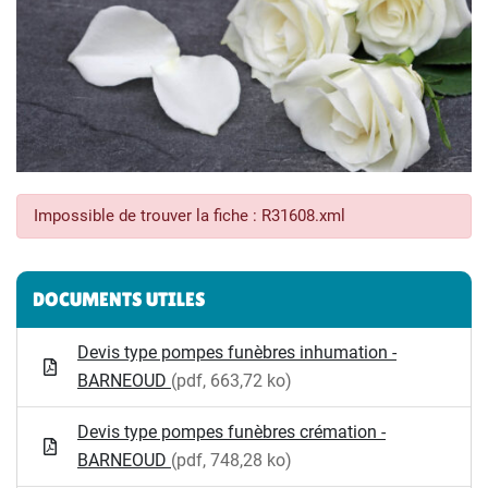
Impossible de trouver la fiche : R31608.xml
Informations complémentaires
DOCUMENTS UTILES
Devis type pompes funèbres inhumation -
BARNEOUD
(pdf, 663,72 ko)
Devis type pompes funèbres crémation -
BARNEOUD
(pdf, 748,28 ko)