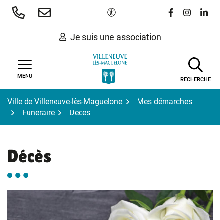
Gestion des traceurs
Aller
Paramètres d'accessibilité
Lien vers le 
Lien vers
Lien 
au
contenu
Je suis une association
MENU
RECHERCHE
Ville de Villeneuve-lès-Maguelone
Mes démarches
Funéraire
Décès
Décès