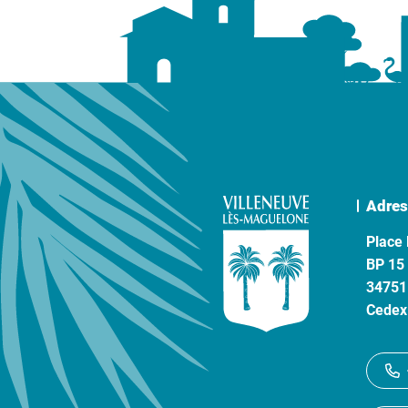
Adres
Place 
BP 15
34751
Cedex