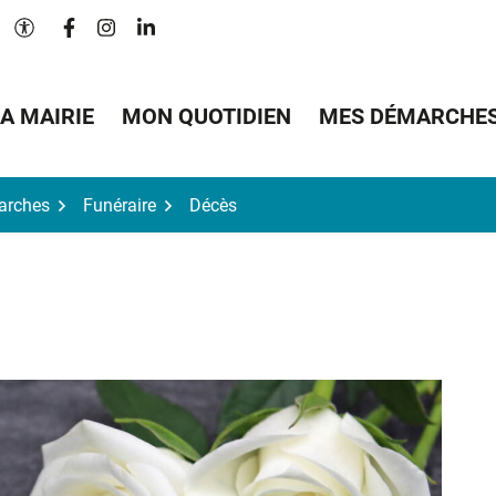
Lien vers le compte Facebook
Lien vers le compte Instagram
Lien vers le compte Linkedin
Paramètres d'accessibilité
A MAIRIE
MON QUOTIDIEN
MES DÉMARCHE
arches
Funéraire
Décès