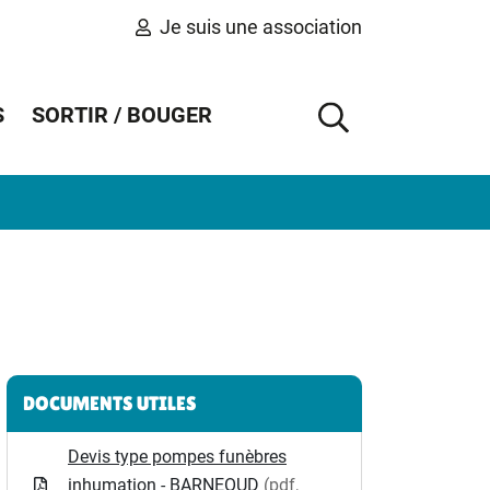
Je suis une association
S
SORTIR / BOUGER
AFFICHER 
Informations complémentaires
DOCUMENTS UTILES
Devis type pompes funèbres
inhumation - BARNEOUD
(pdf,