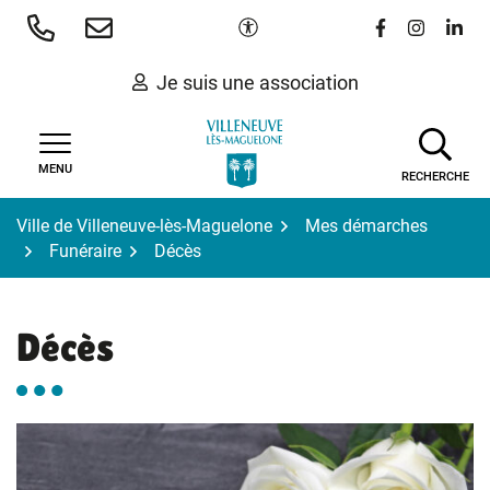
Gestion des traceurs
Aller
Paramètres d'accessibilité
Lien vers le 
Lien vers
Lien 
au
contenu
Je suis une association
MENU
RECHERCHE
Ville de Villeneuve-lès-Maguelone
Mes démarches
Funéraire
Décès
Décès