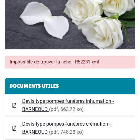
Impossible de trouver la fiche : R52231.xml
Informations complémentaires
DOCUMENTS UTILES
Devis type pompes funèbres inhumation -
BARNEOUD
(pdf, 663,72 ko)
Devis type pompes funèbres crémation -
BARNEOUD
(pdf, 748,28 ko)